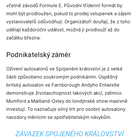
včetně závodů Formule E. Původní třídenní formát by
mohl být prodloužen, pokud to prodej vstupenek a zájem
vystavovatelů odůvodňují. Organizátoři doufají, že z toho
udělají každoroční událost, možná ji prodlouží až do
začátku března.
Podnikatelský záměr
Oživení autosalonů ve Spojeném království je z velké
části způsobeno soukromým podnikáním. Úspěšný
britský autosalon ve Farnborough Andyho Entwistle
demonstruje životaschopnost takových akcí, zatímco
Mumford a Maitland-Oxley do londýnské show masivně
investují. To naznačuje silný trh pro osobní autosalony
navzdory měnícím se spotřebitelským návykům.
ZÁVAZEK SPOJENÉHO KRÁLOVSTVÍ