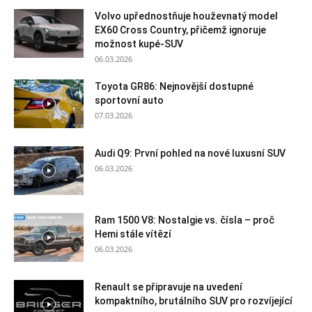
Volvo upřednostňuje houževnatý model
EX60 Cross Country, přičemž ignoruje
možnost kupé-SUV
06.03.2026
Toyota GR86: Nejnovější dostupné
sportovní auto
07.03.2026
Audi Q9: První pohled na nové luxusní SUV
06.03.2026
Ram 1500 V8: Nostalgie vs. čísla – proč
Hemi stále vítězí
06.03.2026
Renault se připravuje na uvedení
kompaktního, brutálního SUV pro rozvíjející