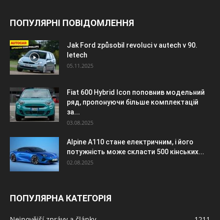
ПОПУЛЯРНІ ПОВІДОМЛЕННЯ
Jak Ford způsobil revoluci v autech v 90.
letech
05.11.2025
Fiat 600 Hybrid Icon поповнив модельний
ряд, пропонуючи більше комплектацій
за...
03.08.2025
Alpine A110 стане електричним, і його
потужність може скласти 500 кінських...
02.08.2025
ПОПУЛЯРНА КАТЕГОРІЯ
Nejnovější zprávy a články
1211