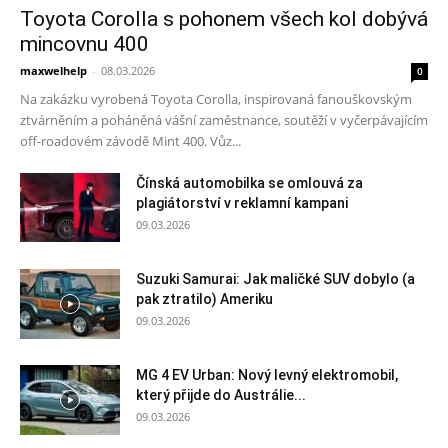
Toyota Corolla s pohonem všech kol dobývá
mincovnu 400
maxwelhelp
-
08.03.2026
0
Na zakázku vyrobená Toyota Corolla, inspirovaná fanouškovským
ztvárněním a poháněná vášní zaměstnance, soutěží v vyčerpávajícím
off-roadovém závodě Mint 400. Vůz...
Čínská automobilka se omlouvá za
plagiátorství v reklamní kampani
09.03.2026
Suzuki Samurai: Jak maličké SUV dobylo (a
pak ztratilo) Ameriku
09.03.2026
MG 4 EV Urban: Nový levný elektromobil,
který přijde do Austrálie...
09.03.2026