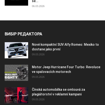
se...
06.03.2026
ВИБІР РЕДАКТОРА
Nové kompaktní SUV Alfy Romeo: Mexiko to
dostane jako první
09.03.2026
Motor Jeep Hurricane Four Turbo: Revoluce
ve spalovacích motorech
09.03.2026
Čínská automobilka se omlouvá za
plagiátorství v reklamní kampani
09.03.2026