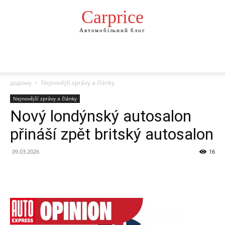
Сarprice
Автомобільний блог
додому
Nejnovější zprávy a články
Nejnovější zprávy a články
Nový londýnský autosalon
přináší zpět britský autosalon
09.03.2026
16