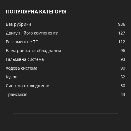
ПОПУЛЯРНА КАТЕГОРІЯ
Без рубрики
936
Двигун і його компоненти
127
Регламентне ТО
112
Електроніка та обладнання
96
Гальмівна система
93
Ходова система
90
Кузов
52
Система охолодження
50
Трансмісія
43