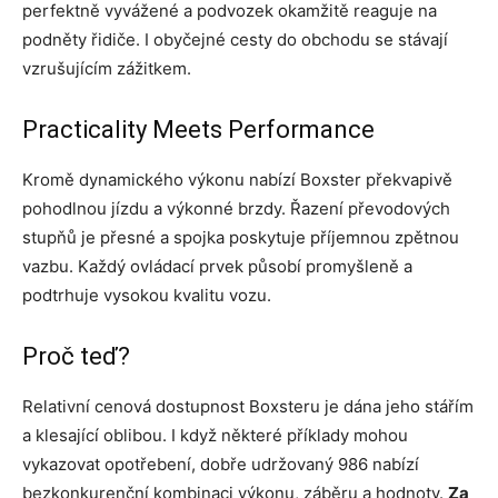
perfektně vyvážené a podvozek okamžitě reaguje na
podněty řidiče. I obyčejné cesty do obchodu se stávají
vzrušujícím zážitkem.
Practicality Meets Performance
Kromě dynamického výkonu nabízí Boxster překvapivě
pohodlnou jízdu a výkonné brzdy. Řazení převodových
stupňů je přesné a spojka poskytuje příjemnou zpětnou
vazbu. Každý ovládací prvek působí promyšleně a
podtrhuje vysokou kvalitu vozu.
Proč teď?
Relativní cenová dostupnost Boxsteru je dána jeho stářím
a klesající oblibou. I když některé příklady mohou
vykazovat opotřebení, dobře udržovaný 986 nabízí
bezkonkurenční kombinaci výkonu, záběru a hodnoty.
Za