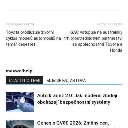
попередня стаття
наступна стаття
Toyota prodlužuje životní
GAC vstupuje na australský
cyklus modelů automobilů na
trh prostřednictvím partnerství
téměř deset let
se společnostmi Toyota a
Honda
maxwelhelp
СТАТТІ ПО ТЕМІ
БІЛЬШЕ ВІД АВТОРА
Auto krádež 2.0: Jak moderní zloději
obcházejí bezpečnostní systémy
Genesis GV80 2026: Změny cen,