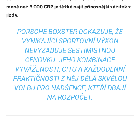
méně než 5 000 GBP je těžké najít přínosnější zážitek z
jízdy.
PORSCHE BOXSTER DOKAZUJE, ŽE
VYNIKAJÍCÍ SPORTOVNÍ VÝKON
NEVYŽADUJE ŠESTIMÍSTNOU
CENOVKU. JEHO KOMBINACE
VYVÁŽENOSTI, CITU A KAŽDODENNÍ
PRAKTIČNOSTI Z NĚJ DĚLÁ SKVĚLOU
VOLBU PRO NADŠENCE, KTEŘÍ DBAJÍ
NA ROZPOČET.