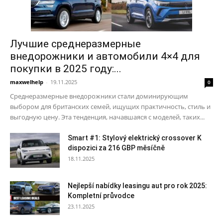
Лучшие среднеразмерные
внедорожники и автомобили 4×4 для
покупки в 2025 году:...
maxwelhelp
-
19.11.2025
0
Среднеразмерные внедорожники стали доминирующим
выбором для британских семей, ищущих практичность, стиль и
выгодную цену. Эта тенденция, начавшаяся с моделей, таких...
Smart #1: Stylový elektrický crossover K
dispozici za 216 GBP měsíčně
18.11.2025
Nejlepší nabídky leasingu aut pro rok 2025:
Kompletní průvodce
23.11.2025