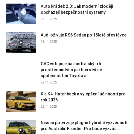
Auto krádež 2.0: Jak moderní zloději
obcházejí bezpečnostní systémy
23.11.2025
Audi oživuje RS6 Sedan po 15leté přestávce
18.11.2025
GAC vstupuje na australský trh
prostřednictvím partnerství se
společnostmi Toyota a...
22.11.2025
Kia K4: Hatchback a vylepšení účinnosti pro
rok 2026
23.11.2025
Nissan potvrzuje plug-in hybridní vyzvednutí
pro Austrálii: Frontier Pro bude výzvou...