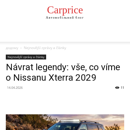
Сarprice
Автомобільний блог
додому
Nejnovější zprávy a články
Nejnovější zprávy a články
Návrat legendy: vše, co víme
o Nissanu Xterra 2029
14.04.2026
11