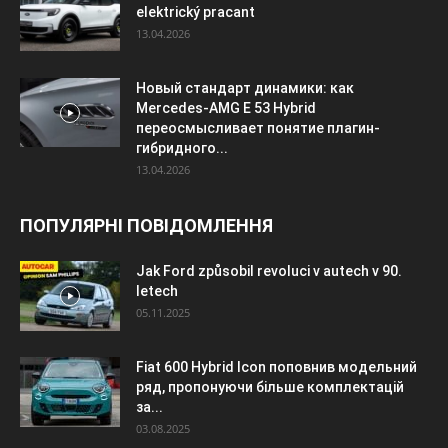
elektrický pracant
13.04.2026
Новый стандарт динамики: как
Mercedes-AMG E 53 Hybrid
переосмысливает понятие плагин-
гибридного...
13.04.2026
ПОПУЛЯРНІ ПОВІДОМЛЕННЯ
Jak Ford způsobil revoluci v autech v 90.
letech
05.11.2025
Fiat 600 Hybrid Icon поповнив модельний
ряд, пропонуючи більше комплектацій
за...
03.08.2025