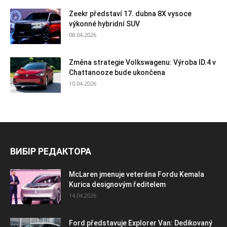
Zeekr představí 17. dubna 8X vysoce
výkonné hybridní SUV
08.04.2026
Změna strategie Volkswagenu: Výroba ID.4 v
Chattanooze bude ukončena
10.04.2026
ВИБІР РЕДАКТОРА
McLaren jmenuje veterána Fordu Kemala
Kurica designovým ředitelem
14.04.2026
Ford představuje Explorer Van: Dedikovaný