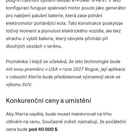
plug-in hybridní systém Nissan e-Power (PHEV). V této
konfiguraci funguje spalovací motor pouze jako generátor
pro nabíjení palubní baterie, která zase pohání
elektromotor pohánějící kola. Tato konstrukce poskytuje
točivý moment a plynulost elektrického vozidla, ale bez
strachu z vybití baterie, který obvykle přichází při
dlouhých cestách v terénu.
Poznámka: I když se očekává, že tato technologie bude
mít svou premiéru v USA v roce 2027 Rogue, její aplikace
v robustní Xterře bude představovat významný skok ve
výkonu SUV.
Konkurenční ceny a umístění
Aby Xterra uspěla, bude muset manévrovat na trhu
citlivém na cenu. Současné zvěsti naznačují, že počáteční
cena bude
pod 40 000 $
.