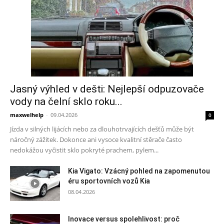
Jasný výhled v dešti: Nejlepší odpuzovače
vody na čelní sklo roku...
maxwelhelp
-
09.04.2026
0
Jízda v silných lijácích nebo za dlouhotrvajících dešťů může být
náročný zážitek. Dokonce ani vysoce kvalitní stěrače často
nedokážou vyčistit sklo pokryté prachem, pylem...
Kia Vigato: Vzácný pohled na zapomenutou
éru sportovních vozů Kia
08.04.2026
Inovace versus spolehlivost: proč