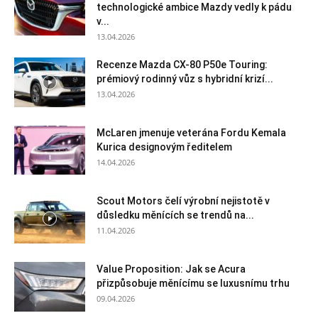
technologické ambice Mazdy vedly k pádu
v...
13.04.2026
Recenze Mazda CX-80 P50e Touring:
prémiový rodinný vůz s hybridní krizí...
13.04.2026
McLaren jmenuje veterána Fordu Kemala
Kurica designovým ředitelem
14.04.2026
Scout Motors čelí výrobní nejistotě v
důsledku měnících se trendů na...
11.04.2026
Value Proposition: Jak se Acura
přizpůsobuje měnícímu se luxusnímu trhu
09.04.2026