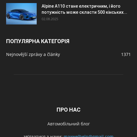
Alpine A110 стане електричним, і його
потужність може скласти 500 кінських...
02.08.2025
ПОПУЛЯРНА КАТЕГОРІЯ
Nejnovější zprávy a články
1371
ПРО НАС
Автомобільний блог
зв'язатися з нами:
maxwelhelp@gmail.com