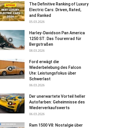
The Definitive Ranking of Luxury
Electric Cars: Driven, Rated,
and Ranked
05.03.2026
Harley-Davidson Pan America
1250 ST: Das Tourenrad für
Bergstraßen
08.03.2026
Ford erwägt die
Wiederbelebung des Falcon
Ute: Leistungsfokus über
Schwerlast
06.03.2026
Der unerwartete Vorteil heller
Autofarben: Geheimnisse des
Wiederverkaufswerts
06.03.2026
Ram 1500 V8: Nostalgie über