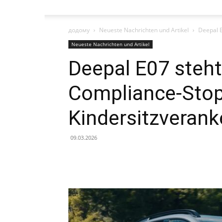
додому
Neueste Nachrichten und Artikel
Deepal E
Neueste Nachrichten und Artikel
Deepal E07 steht
Compliance-Sto
Kindersitzveran
09.03.2026