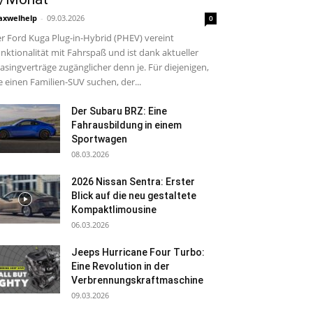
xwelhelp
-
09.03.2026
0
r Ford Kuga Plug-in-Hybrid (PHEV) vereint
nktionalität mit Fahrspaß und ist dank aktueller
asingverträge zugänglicher denn je. Für diejenigen,
e einen Familien-SUV suchen, der...
Der Subaru BRZ: Eine
Fahrausbildung in einem
Sportwagen
08.03.2026
2026 Nissan Sentra: Erster
Blick auf die neu gestaltete
Kompaktlimousine
06.03.2026
Jeeps Hurricane Four Turbo:
Eine Revolution in der
Verbrennungskraftmaschine
09.03.2026