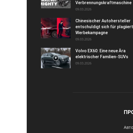
Verbrennungskraftmaschine
09.03.2026
Chinesischer Autohersteller
entschuldigt sich für plagiier
Werbekampagne
09.03.2026
Volvo EX60: Eine neue Ära
elektrischer Familien-SUVs
09.03.2026
ПР
Авто