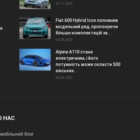
05.11.2025
Fiat 600 Hybrid Icon поповнив
модельний ряд, пропонуючи
te
більше комплектацій за...
03.08.2025
Alpine A110 стане
електричним, і його
потужність може скласти 500
кінських...
02.08.2025
О НАС
мобільний блог