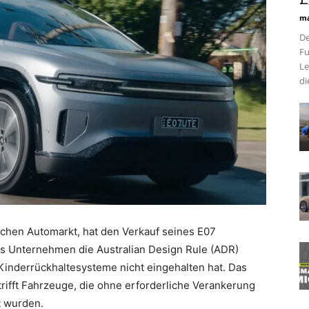
ma
De
Fu
Le
di
schen Automarkt, hat den Verkauf seines E07
as Unternehmen die Australian Design Rule (ADR)
inderrückhaltesysteme nicht eingehalten hat. Das
trifft Fahrzeuge, die ohne erforderliche Verankerung
t wurden.