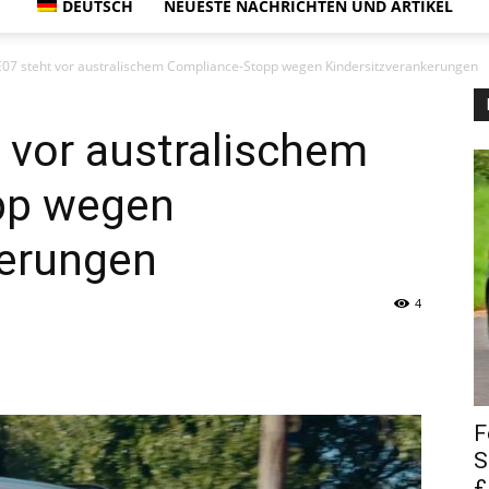
DEUTSCH
NEUESTE NACHRICHTEN UND ARTIKEL
07 steht vor australischem Compliance-Stopp wegen Kindersitzverankerungen
 vor australischem
pp wegen
kerungen
4
F
S
£