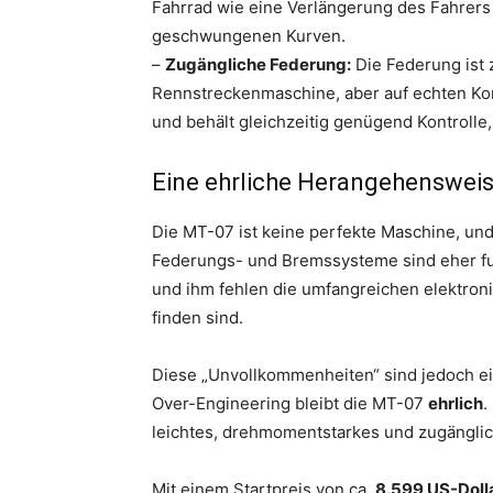
Fahrrad wie eine Verlängerung des Fahrers 
geschwungenen Kurven.
–
Zugängliche Federung:
Die Federung ist z
Rennstreckenmaschine, aber auf echten Ko
und behält gleichzeitig genügend Kontrolle
Eine ehrliche Herangehensweis
Die MT-07 ist keine perfekte Maschine, un
Federungs- und Bremssysteme sind eher fun
und ihm fehlen die umfangreichen elektron
finden sind.
Diese „Unvollkommenheiten“ sind jedoch ei
Over-Engineering bleibt die MT-07
ehrlich
.
leichtes, drehmomentstarkes und zugängl
Mit einem Startpreis von ca.
8.599 US-Doll