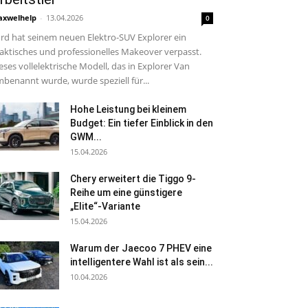
xwelhelp
-
13.04.2026
0
rd hat seinem neuen Elektro-SUV Explorer ein
aktisches und professionelles Makeover verpasst.
eses vollelektrische Modell, das in Explorer Van
benannt wurde, wurde speziell für...
Hohe Leistung bei kleinem
Budget: Ein tiefer Einblick in den
GWM...
15.04.2026
Chery erweitert die Tiggo 9-
Reihe um eine günstigere
„Elite“-Variante
15.04.2026
Warum der Jaecoo 7 PHEV eine
intelligentere Wahl ist als sein...
10.04.2026