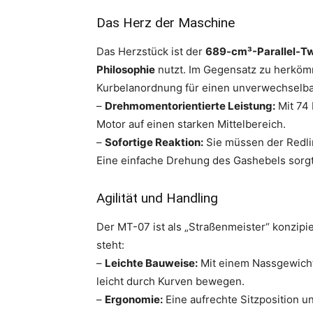
Das Herz der Maschine
Das Herzstück ist der
689-cm³-Parallel-T
Philosophie
nutzt. Im Gegensatz zu herköm
Kurbelanordnung für einen unverwechselba
–
Drehmomentorientierte Leistung:
Mit 74 
Motor auf einen starken Mittelbereich.
–
Sofortige Reaktion:
Sie müssen der Redlin
Eine einfache Drehung des Gashebels sorgt 
Agilität und Handling
Der MT-07 ist als „Straßenmeister“ konzipi
steht:
–
Leichte Bauweise:
Mit einem Nassgewicht
leicht durch Kurven bewegen.
–
Ergonomie:
Eine aufrechte Sitzposition un