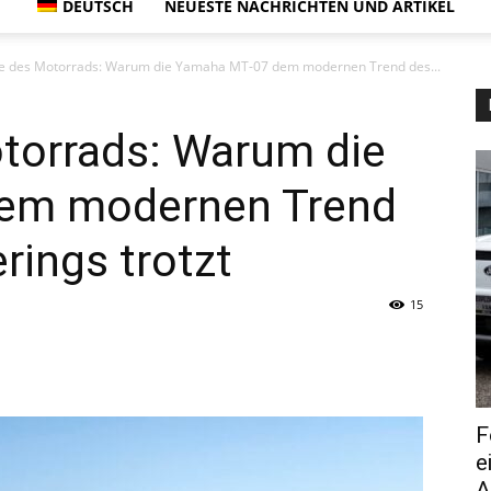
DEUTSCH
NEUESTE NACHRICHTEN UND ARTIKEL
le des Motorrads: Warum die Yamaha MT-07 dem modernen Trend des...
otorrads: Warum die
em modernen Trend
rings trotzt
15
F
e
A