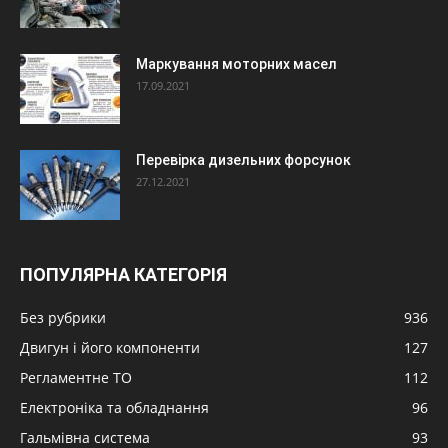
Маркування моторних масел
17.09.2021
Перевірка дизельних форсунок
27.12.2021
ПОПУЛЯРНА КАТЕГОРІЯ
Без рубрики
936
Двигун і його компоненти
127
Регламентне ТО
112
Електроніка та обладнання
96
Гальмівна система
93