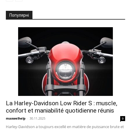
Популярні
La Harley-Davidson Low Rider S : muscle,
confort et maniabilité quotidienne réunis
maxwelhelp
-
30.11.2025
0
Harley-Davidson a toujours excellé en matière de puissance brute et