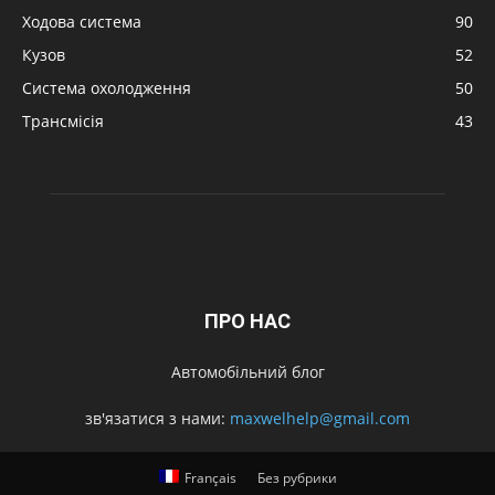
Ходова система
90
Кузов
52
Система охолодження
50
Трансмісія
43
ПРО НАС
Автомобільний блог
зв'язатися з нами:
maxwelhelp@gmail.com
Français
Без рубрики