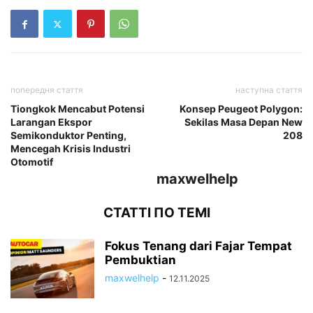
попередня стаття
наступна стаття
Tiongkok Mencabut Potensi
Konsep Peugeot Polygon:
Larangan Ekspor
Sekilas Masa Depan New
Semikonduktor Penting,
208
Mencegah Krisis Industri
Otomotif
maxwelhelp
СТАТТІ ПО ТЕМІ
Fokus Tenang dari Fajar Tempat
Pembuktian
maxwelhelp
-
12.11.2025