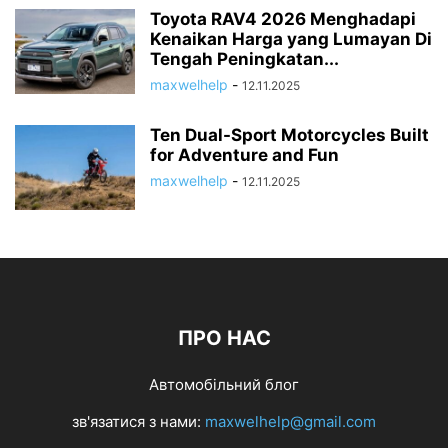
Toyota RAV4 2026 Menghadapi
Kenaikan Harga yang Lumayan Di
Tengah Peningkatan...
maxwelhelp
-
12.11.2025
Ten Dual-Sport Motorcycles Built
for Adventure and Fun
maxwelhelp
-
12.11.2025
ПРО НАС
Автомобільний блог
зв'язатися з нами:
maxwelhelp@gmail.com