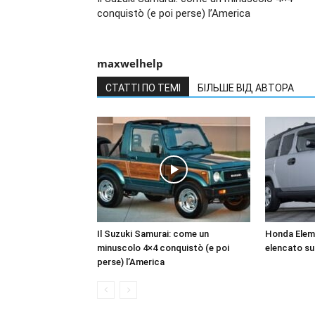
conquistò (e poi perse) l’America
maxwelhelp
СТАТТІ ПО ТЕМІ
БІЛЬШЕ ВІД АВТОРА
Il Suzuki Samurai: come un
Honda Elem
minuscolo 4×4 conquistò (e poi
elencato su 
perse) l’America