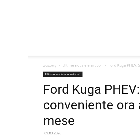
додому
Ultime notizie e articoli
Ford Kuga PHEV: Spo
Ultime notizie e articoli
Ford Kuga PHEV: 
conveniente ora a
mese
09.03.2026