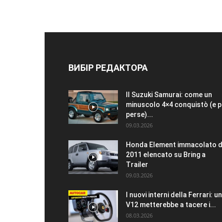
ВИБІР РЕДАКТОРА
Il Suzuki Samurai: come un
minuscolo 4×4 conquistò (e p
perse)...
09.03.2026
Honda Element immacolato d
2011 elencato su Bring a
Trailer
09.03.2026
I nuovi interni della Ferrari: un
V12 metterebbe a tacere i...
08.03.2026