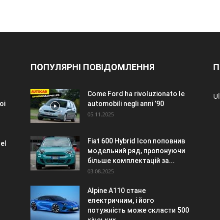
ПОПУЛЯРНІ ПОВІДОМЛЕННЯ
П
Come Ford ha rivoluzionato le
Ul
oi
automobili negli anni ’90
05.11.2025
Fiat 600 Hybrid Icon поповнив
el
модельний ряд, пропонуючи
більше комплектацій за...
03.08.2025
Alpine A110 стане
електричним, і його
потужність може скласти 500