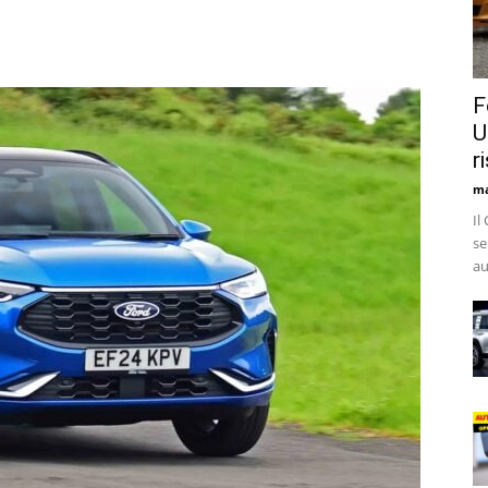
F
U
r
ma
Il
se
au