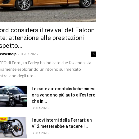
ord considera il revival del Falcon
te: attenzione alle prestazioni
ispetto...
xwelhelp
-
06.03.2026
0
 CEO di Ford Jim Farley ha indicato che l’azienda sta
riamente esplorando un ritorno sul mercato
straliano degli ute...
Le case automobilistiche cinesi
ora vendono più auto all’estero
che in...
08.03.2026
I nuovi interni della Ferrari: un
V12 metterebbe a tacere i...
08.03.2026