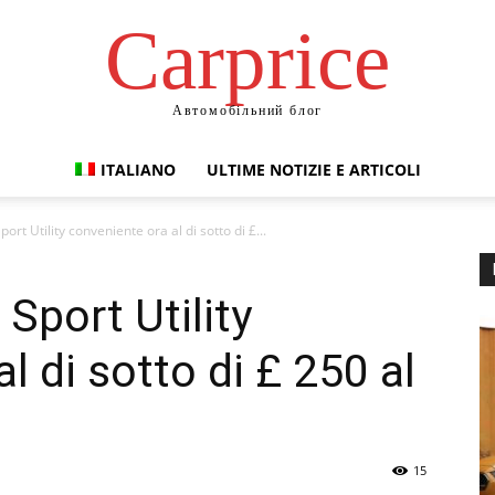
Сarprice
Автомобільний блог
ITALIANO
ULTIME NOTIZIE E ARTICOLI
rt Utility conveniente ora al di sotto di £...
Sport Utility
l di sotto di £ 250 al
15