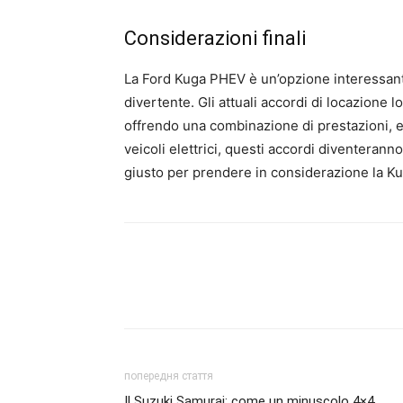
Considerazioni finali
La Ford Kuga PHEV è un’opzione interessant
divertente. Gli attuali accordi di locazione
offrendo una combinazione di prestazioni, e
veicoli elettrici, questi accordi diventeran
giusto per prendere in considerazione la Ku
попередня стаття
Il Suzuki Samurai: come un minuscolo 4×4