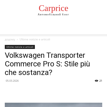
Сarprice
Автомобільний блог
додому
Ultime notizie e articoli
Ultime notizie e articoli
Volkswagen Transporter
Commerce Pro S: Stile più
che sostanza?
05.03.2026
21