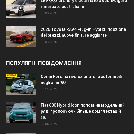
L’EV QQ3 di Chery è destinato a sconvolgere
il mercato australiano
05.03.2026
2026 Toyota RAV4 Plug-In Hybrid: riduzione
dei prezzi, nuove finiture aggiunte
05.03.2026
ПОПУЛЯРНІ ПОВІДОМЛЕННЯ
Come Ford ha rivoluzionato le automobili
negli anni ’90
05.11.2025
Fiat 600 Hybrid Icon поповнив модельний
ряд, пропонуючи більше комплектацій
за...
03.08.2025