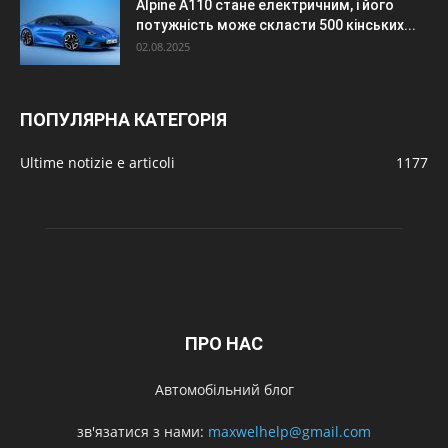
Alpine A110 стане електричним, і його
потужність може скласти 500 кінських...
02.08.2025
ПОПУЛЯРНА КАТЕГОРІЯ
Ultime notizie e articoli
1177
ПРО НАС
Автомобільний блог
зв'язатися з нами:
maxwelhelp@gmail.com