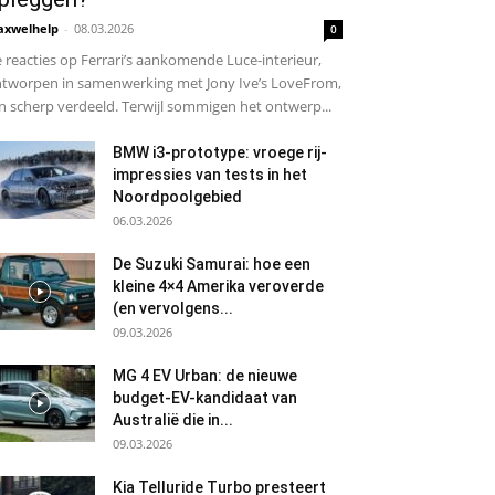
xwelhelp
-
08.03.2026
0
 reacties op Ferrari’s aankomende Luce-interieur,
tworpen in samenwerking met Jony Ive’s LoveFrom,
jn scherp verdeeld. Terwijl sommigen het ontwerp...
BMW i3-prototype: vroege rij-
impressies van tests in het
Noordpoolgebied
06.03.2026
De Suzuki Samurai: hoe een
kleine 4×4 Amerika veroverde
(en vervolgens...
09.03.2026
MG 4 EV Urban: de nieuwe
budget-EV-kandidaat van
Australië die in...
09.03.2026
Kia Telluride Turbo presteert