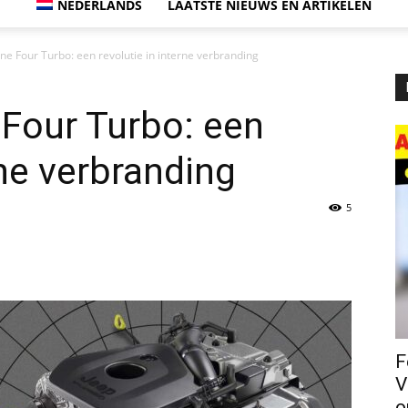
NEDERLANDS
LAATSTE NIEUWS EN ARTIKELEN
ane Four Turbo: een revolutie in interne verbranding
 Four Turbo: een
rne verbranding
5
F
V
o