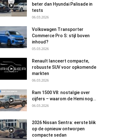
beter dan Hyundai Palisade in
tests
06.03.2026
Volkswagen Transporter
Commerce Pro S: stijl boven
inhoud?
05.03.2026
Renault lanceert compacte,
robuuste SUV voor opkomende
markten
06.03.2026
Ram 1500 V8: nostalgie over
cijfers – waarom de Hemi nog...
06.03.2026
2026 Nissan Sentra: eerste blik
op de opnieuw ontworpen
compacte sedan