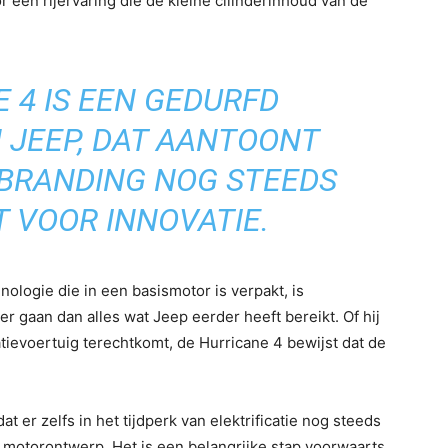
en rijervaring die de kleine cilinderinhoud van de
 4 IS EEN GEDURFD
 JEEP, DAT AANTOONT
RBRANDING NOG STEEDS
T VOOR INNOVATIE.
logie die in een basismotor is verpakt, is
 gaan dan alles wat Jeep eerder heeft bereikt. Of hij
tievoertuig terechtkomt, de Hurricane 4 bewijst dat de
 er zelfs in het tijdperk van elektrificatie nog steeds
el motorontwerp. Het is een belangrijke stap voorwaarts