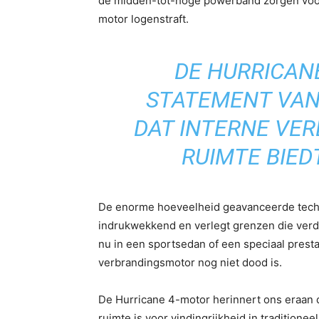
de midden-tot-hoge powerband zorgen voor e
motor logenstraft.
DE HURRICANE
STATEMENT VAN
DAT INTERNE VE
RUIMTE BIED
De enorme hoeveelheid geavanceerde techno
indrukwekkend en verlegt grenzen die verder
nu in een sportsedan of een speciaal presta
verbrandingsmotor nog niet dood is.
De Hurricane 4-motor herinnert ons eraan dat
ruimte is voor vindingrijkheid in traditione