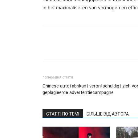
in het maximaliseren van vermogen en efficië
попередня стаття
Chinese autofabrikant verontschuldigt zich vo
geplagieerde advertentiecampagne
СТАТТІ ПО ТЕМІ
БІЛЬШЕ ВІД АВТОРА