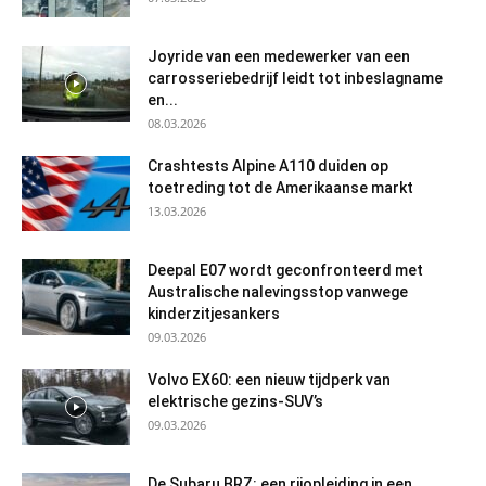
Joyride van een medewerker van een
carrosseriebedrijf leidt tot inbeslagname
en...
08.03.2026
Crashtests Alpine A110 duiden op
toetreding tot de Amerikaanse markt
13.03.2026
Deepal E07 wordt geconfronteerd met
Australische nalevingsstop vanwege
kinderzitjesankers
09.03.2026
Volvo EX60: een nieuw tijdperk van
elektrische gezins-SUV’s
09.03.2026
De Subaru BRZ: een rijopleiding in een