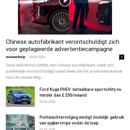
Chinese autofabrikant verontschuldigt zich
voor geplagieerde advertentiecampagne
maxwelhelp
-
09.03.2026
0
Great Wall Motor (GWM), een Chinese autofabrikant, heeft zich
publiekelijk verontschuldigd nadat bleek dat het promotiemateriaal
voor de nieuwe Wey...
Ford Kuga PHEV: betaalbare sportutility nu
minder dan £ 250/maand
09.03.2026
Politieachtervolging eindigt dodelijk: gebruik
van spijkerstrips onder de loep
07.03.2026