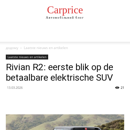
Сarprice
Автомобільний блог
додому
Laatste nieuws en artikelen
Laatste nieuws en artikelen
Rivian R2: eerste blik op de
betaalbare elektrische SUV
13.03.2026
21