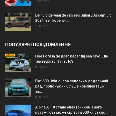
13.03.2026
De huidige waarde van een Subaru Ascent uit
2024: een kopers-...
13.03.2026
ПОПУЛЯРНІ ПОВІДОМЛЕННЯ
Hoe Ford in de jaren negentig een revolutie
teweegbracht in auto’s
05.11.2025
Fiat 600 Hybrid Icon поповнив модельний
ряд, пропонуючи більше комплектацій
за...
03.08.2025
Alpine A110 стане електричним, і його
потужність може скласти 500 кінських...