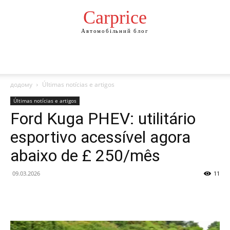
Сarprice
Автомобільний блог
додому
Últimas notícias e artigos
Últimas notícias e artigos
Ford Kuga PHEV: utilitário
esportivo acessível agora
abaixo de £ 250/mês
09.03.2026
11