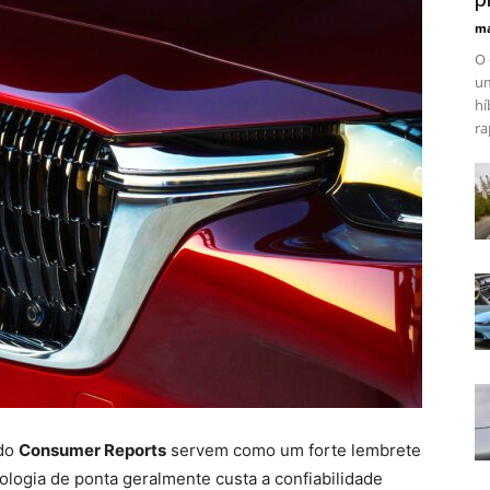
ma
O 
um
hí
ra
 do
Consumer Reports
servem como um forte lembrete
logia de ponta geralmente custa a confiabilidade