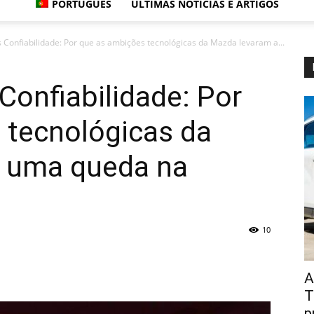
PORTUGUÊS
ÚLTIMAS NOTÍCIAS E ARTIGOS
 Confiabilidade: Por que as ambições tecnológicas da Mazda levaram a...
Confiabilidade: Por
 tecnológicas da
 uma queda na
10
A
T
p