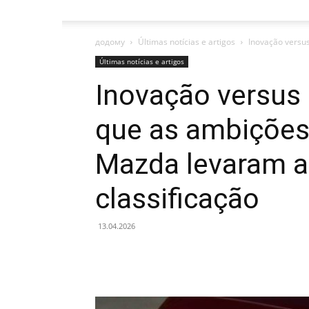
додому
Últimas notícias e artigos
Inovação versus
Últimas notícias e artigos
Inovação versus 
que as ambições
Mazda levaram a
classificação
13.04.2026