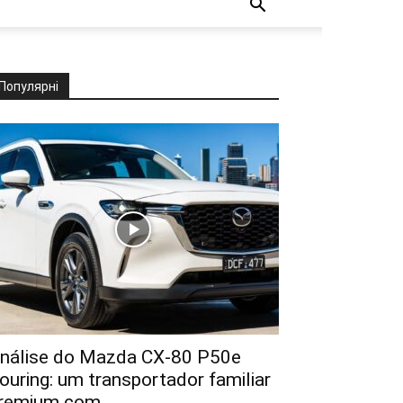
Популярні
nálise do Mazda CX-80 P50e
ouring: um transportador familiar
remium com...