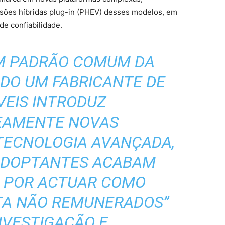
rsões híbridas plug-in (PHEV) desses modelos, em
de confiabilidade.
UM PADRÃO COMUM DA
NDO UM FABRICANTE DE
EIS INTRODUZ
EAMENTE NOVAS
TECNOLOGIA AVANÇADA,
 ADOPTANTES ACABAM
S POR ACTUAR COMO
TA NÃO REMUNERADOS”
NVESTIGAÇÃO E