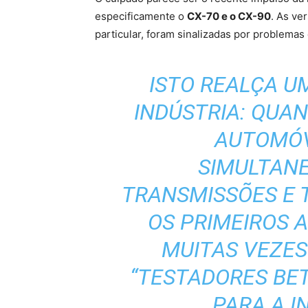
especificamente o
CX-70 e o CX-90
. As ve
particular, foram sinalizadas por problemas 
ISTO REALÇA 
INDÚSTRIA: QUA
AUTOMÓV
SIMULTAN
TRANSMISSÕES E 
OS PRIMEIROS
MUITAS VEZE
“TESTADORES BE
PARA A I