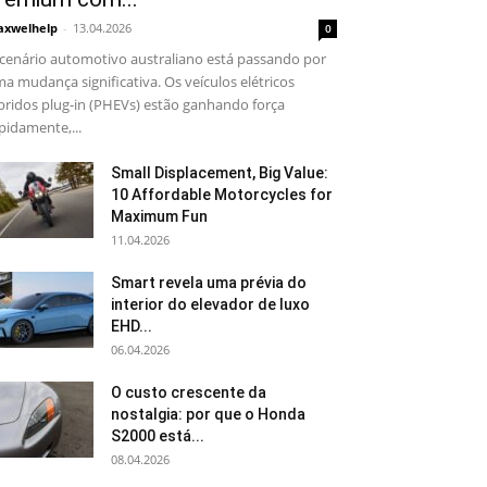
xwelhelp
-
13.04.2026
0
cenário automotivo australiano está passando por
a mudança significativa. Os veículos elétricos
bridos plug-in (PHEVs) estão ganhando força
pidamente,...
Small Displacement, Big Value:
10 Affordable Motorcycles for
Maximum Fun
11.04.2026
Smart revela uma prévia do
interior do elevador de luxo
EHD...
06.04.2026
O custo crescente da
nostalgia: por que o Honda
S2000 está...
08.04.2026