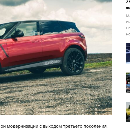
ma
Ma
и
По
но
ной модернизации с выходом третьего поколения,