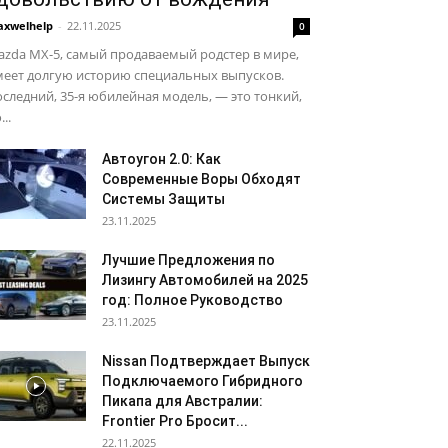
xwelhelp
-
22.11.2025
0
zda MX-5, самый продаваемый родстер в мире,
меет долгую историю специальных выпусков.
следний, 35-я юбилейная модель, — это тонкий,
...
Автоугон 2.0: Как
Современные Воры Обходят
Системы Защиты
23.11.2025
Лучшие Предложения по
Лизингу Автомобилей на 2025
год: Полное Руководство
23.11.2025
Nissan Подтверждает Выпуск
Подключаемого Гибридного
Пикапа для Австралии:
Frontier Pro Бросит...
22.11.2025