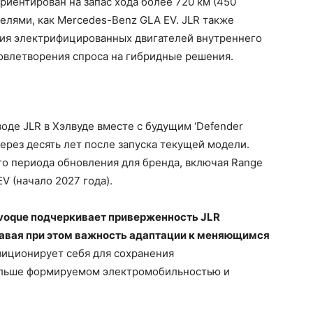
риентирован на запас хода более 720 км (450
делями, как Mercedes-Benz GLA EV. JLR также
ия электрифицированных двигателей внутреннего
довлетворения спроса на гибридные решения.
оде JLR в Хэлвуде вместе с будущим ‘Defender
 через десять лет после запуска текущей модели.
го периода обновления для бренда, включая Range
EV (начало 2027 года).
voque подчеркивает приверженность JLR
навая при этом важность адаптации к меняющимся
иционирует себя для сохранения
больше формируемом электромобильностью и