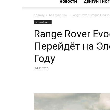
НОВОСТИ
ДВИГУН І ЙО
додому
Без рубрики
Range Rover Evoque Полно
Без рубрики
Range Rover Ev
Перейдёт на Эл
Году
24.11.2025