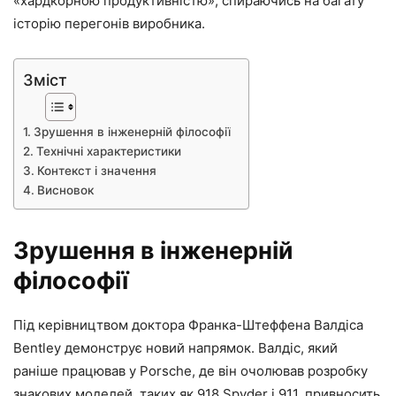
«хардкорною продуктивністю», спираючись на багату
історію перегонів виробника.
Зміст
Зрушення в інженерній філософії
Технічні характеристики
Контекст і значення
Висновок
Зрушення в інженерній
філософії
Під керівництвом доктора Франка-Штеффена Валдіса
Bentley демонструє новий напрямок. Валдіс, який
раніше працював у Porsche, де він очолював розробку
знакових моделей, таких як 918 Spyder і 911, привносить