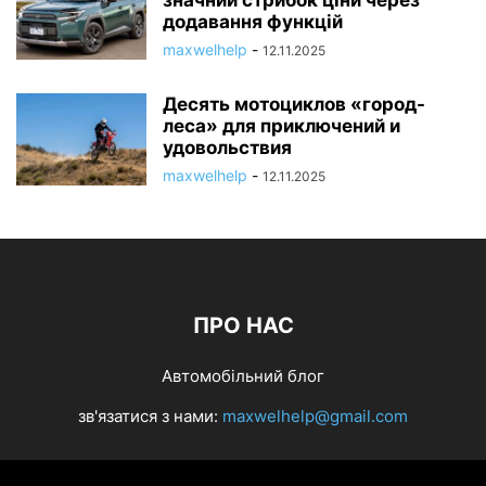
значний стрибок ціни через
додавання функцій
maxwelhelp
-
12.11.2025
Десять мотоциклов «город-
леса» для приключений и
удовольствия
maxwelhelp
-
12.11.2025
ПРО НАС
Автомобільний блог
зв'язатися з нами:
maxwelhelp@gmail.com