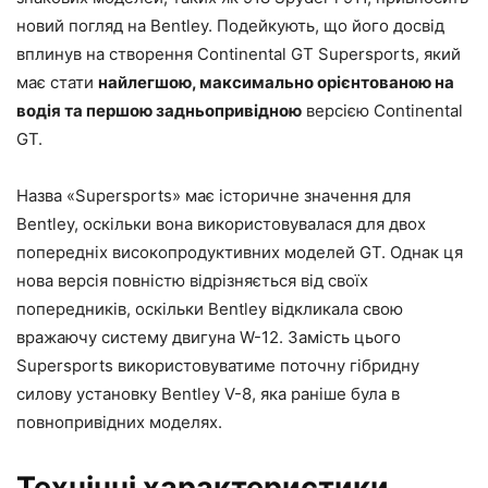
новий погляд на Bentley. Подейкують, що його досвід
вплинув на створення Continental GT Supersports, який
має стати
найлегшою, максимально орієнтованою на
водія та першою задньопривідною
версією Continental
GT.
Назва «Supersports» має історичне значення для
Bentley, оскільки вона використовувалася для двох
попередніх високопродуктивних моделей GT. Однак ця
нова версія повністю відрізняється від своїх
попередників, оскільки Bentley відкликала свою
вражаючу систему двигуна W-12. Замість цього
Supersports використовуватиме поточну гібридну
силову установку Bentley V-8, яка раніше була в
повнопривідних моделях.
Технічні характеристики