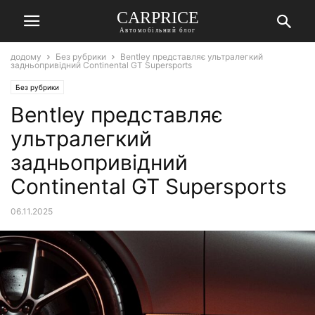
СARPRICE
Автомобільний блог
додому
Без рубрики
Bentley представляє ультралегкий
задньопривідний Continental GT Supersports
Без рубрики
Bentley представляє
ультралегкий
задньопривідний
Continental GT Supersports
06.11.2025