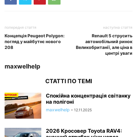
попередня стаття
наступна стаття
Концепція Peugeot Polygon:
Renault 5 струсить
погляд у майбутнє нового
автомобільний ринок
208
Великобританії, але ціна в
центрі уваги
maxwelhelp
СТАТТІ ПО ТЕМІ
Спокійна концентрація світанку
на полігоні
maxwelhelp
-
12.11.2025
2026 Кросовер Toyota RAV4: