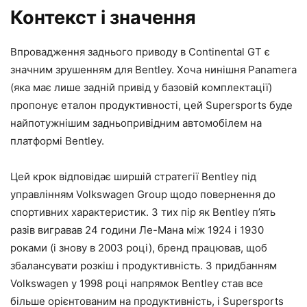
Контекст і значення
Впровадження заднього приводу в Continental GT є
значним зрушенням для Bentley. Хоча нинішня Panamera
(яка має лише задній привід у базовій комплектації)
пропонує еталон продуктивності, цей Supersports буде
найпотужнішим задньопривідним автомобілем на
платформі Bentley.
Цей крок відповідає ширшій стратегії Bentley під
управлінням Volkswagen Group щодо повернення до
спортивних характеристик. З тих пір як Bentley п’ять
разів вигравав 24 години Ле-Мана між 1924 і 1930
роками (і знову в 2003 році), бренд працював, щоб
збалансувати розкіш і продуктивність. З придбанням
Volkswagen у 1998 році напрямок Bentley став все
більше орієнтованим на продуктивність, і Supersports