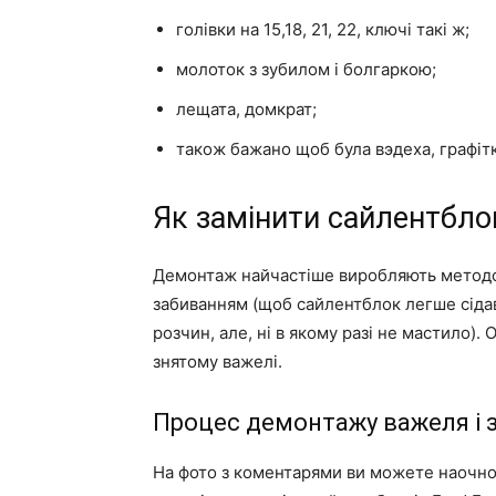
голівки на 15,18, 21, 22, ключі такі ж;
молоток з зубилом і болгаркою;
лещата, домкрат;
також бажано щоб була вэдеха, графітк
Як замінити сайлентбло
Демонтаж найчастіше виробляють методо
забиванням (щоб сайлентблок легше сід
розчин, але, ні в якому разі не мастило)
знятому важелі.
Процес демонтажу важеля і 
На фото з коментарями ви можете наочно