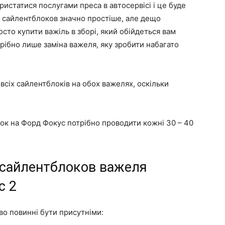
истатися послугами преса в автосервісі і це буде
іни сайлентблоков значно простіше, але дещо
сто купити важіль в зборі, який обійдеться вам
трібно лише заміна важеля, яку зробити набагато
всіх сайлентблоків на обох важелях, оскільки
ок на Форд Фокус потрібно проводити кожні 30 – 40
 сайлентблоков важеля
с 2
ово повинні бути присутніми: