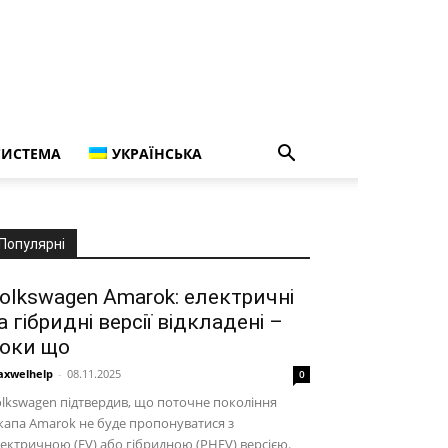
СИСТЕМА
УКРАЇНСЬКА
Популярні
olkswagen Amarok: електричні
а гібридні версії відкладені –
оки що
xwelhelp
-
08.11.2025
0
lkswagen підтвердив, що поточне покоління
капа Amarok не буде пропонуватися з
ектричною (EV) або гібридною (PHEV) версією.