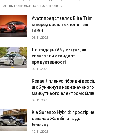
шення, нещодавно оголошене...
Avatr представляє Elite Trim
із передовою технологією
LiDAR
05.11.2025
Легендарні V6 двигуни, які
визначили стандарт
продуктивності
09.11.2025
Renault планує гібридні версії,
щоб уникнути невизначеного
майбутнього електромобілів
08.11.2025
Kia Sorento Hybrid: простір не
означає Жадібність до
бензину
10.11.2025