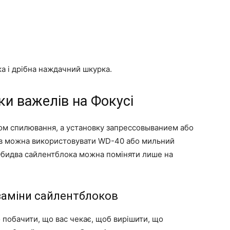
а і дрібна наждачний шкурка.
ки важелів на Фокусі
м спилювання, а установку запрессовыванием або
ав можна використовувати WD-40 або мильний
. Обидва сайлентблока можна поміняти лише на
заміни сайлентблоков
 побачити, що вас чекає, щоб вирішити, що