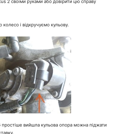
cus 2 своїми руками або довірити цю справу
колесо і відкручуємо кульову.
б простіше вийшла кульова опора можна піджати
тавку.