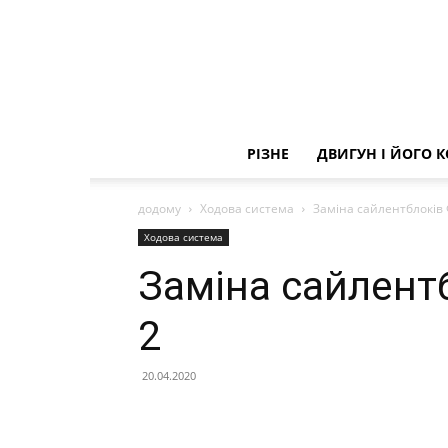
РІЗНЕ
ДВИГУН І ЙОГО 
додому
Ходова система
Заміна сайлентблоків 
Ходова система
Заміна сайлент
2
20.04.2020