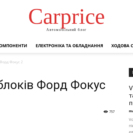
Сarprice
Автомобільний блог
КОМПОНЕНТИ
ЕЛЕКТРОНІКА ТА ОБЛАДНАННЯ
ХОДОВА 
Форд Фокус 2
блоків Форд Фокус
V
т
п
ma
757
Vo
пі
ел