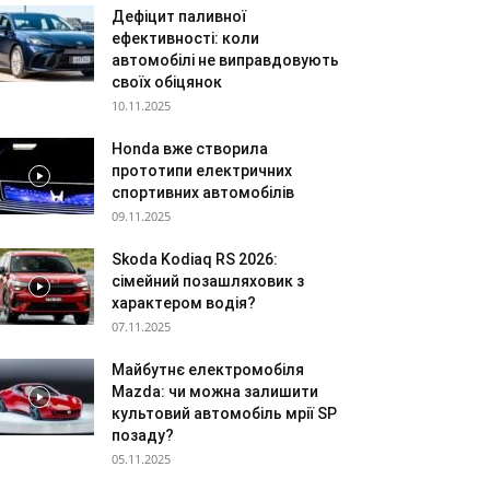
Дефіцит паливної
ефективності: коли
автомобілі не виправдовують
своїх обіцянок
10.11.2025
Honda вже створила
прототипи електричних
спортивних автомобілів
09.11.2025
Skoda Kodiaq RS 2026:
сімейний позашляховик з
характером водія?
07.11.2025
Майбутнє електромобіля
Mazda: чи можна залишити
культовий автомобіль мрії SP
позаду?
05.11.2025