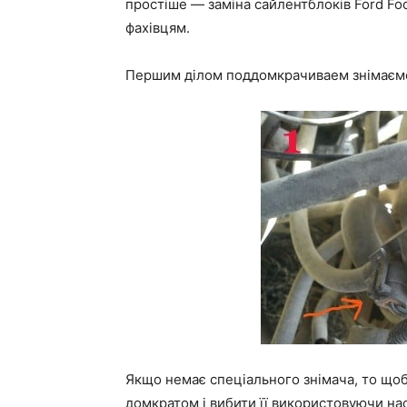
простіше — заміна сайлентблоків Ford Fo
фахівцям.
Першим ділом поддомкрачиваем знімаємо 
Якщо немає спеціального знімача, то що
домкратом і вибити її використовуючи нас