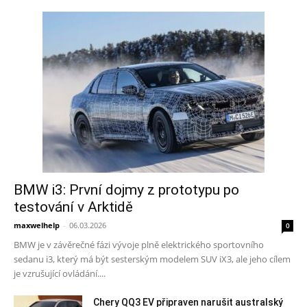
BMW i3: První dojmy z prototypu po
testování v Arktidě
maxwelhelp
-
06.03.2026
0
BMW je v závěrečné fázi vývoje plně elektrického sportovního
sedanu i3, který má být sesterským modelem SUV iX3, ale jeho cílem
je vzrušující ovládání....
Chery QQ3 EV připraven narušit australský