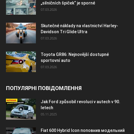
„silničních špiček“ je sporné
07.03.2026
Skutečné náklady na vlastnictví Harley-
Davidson Tri Glide Ultra
07.03.2026
Toyota GR86: Nejnovější dostupné
sportovní auto
07.03.2026
ПОПУЛЯРНІ ПОВІДОМЛЕННЯ
Jak Ford způsobil revoluci v autech v 90.
letech
05.11.2025
Fiat 600 Hybrid Icon поповнив модельний