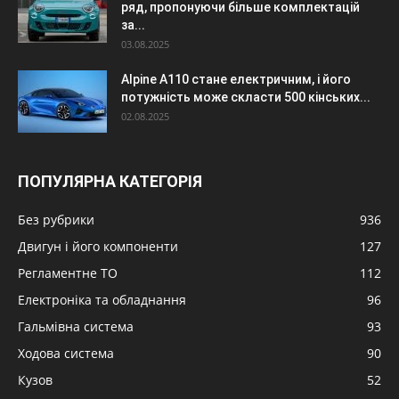
ряд, пропонуючи більше комплектацій
за...
03.08.2025
Alpine A110 стане електричним, і його
потужність може скласти 500 кінських...
02.08.2025
ПОПУЛЯРНА КАТЕГОРІЯ
Без рубрики
936
Двигун і його компоненти
127
Регламентне ТО
112
Електроніка та обладнання
96
Гальмівна система
93
Ходова система
90
Кузов
52