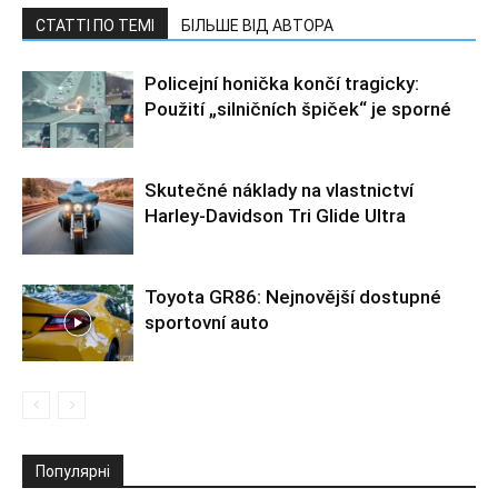
СТАТТІ ПО ТЕМІ
БІЛЬШЕ ВІД АВТОРА
Policejní honička končí tragicky:
Použití „silničních špiček“ je sporné
Skutečné náklady na vlastnictví
Harley-Davidson Tri Glide Ultra
Toyota GR86: Nejnovější dostupné
sportovní auto
Популярні