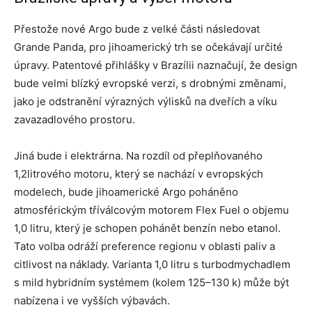
Přestože nové Argo bude z velké části následovat
Grande Panda, pro jihoamerický trh se očekávají určité
úpravy. Patentové přihlášky v Brazílii naznačují, že design
bude velmi blízký evropské verzi, s drobnými změnami,
jako je odstranění výrazných výlisků na dveřích a víku
zavazadlového prostoru.
Jiná bude i elektrárna. Na rozdíl od přeplňovaného
1,2litrového motoru, který se nachází v evropských
modelech, bude jihoamerické Argo poháněno
atmosférickým tříválcovým motorem Flex Fuel o objemu
1,0 litru, který je schopen pohánět benzín nebo etanol.
Tato volba odráží preference regionu v oblasti paliv a
citlivost na náklady. Varianta 1,0 litru s turbodmychadlem
s mild hybridním systémem (kolem 125–130 k) může být
nabízena i ve vyšších výbavách.