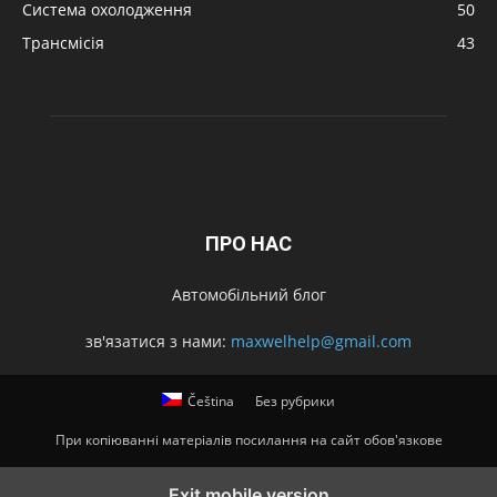
Система охолодження
50
Трансмісія
43
ПРО НАС
Автомобільний блог
зв'язатися з нами:
maxwelhelp@gmail.com
Čeština
Без рубрики
При копіюванні матеріалів посилання на сайт обов'язкове
Exit mobile version