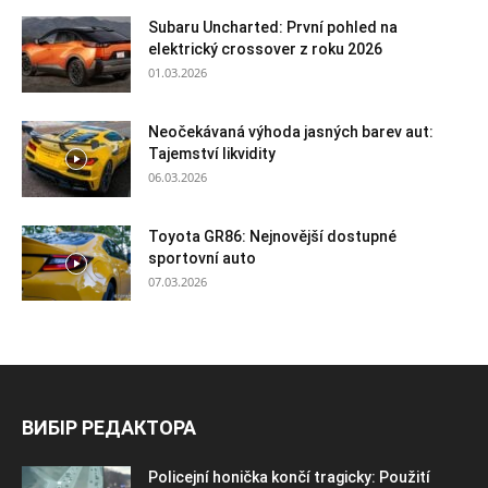
Subaru Uncharted: První pohled na
elektrický crossover z roku 2026
01.03.2026
Neočekávaná výhoda jasných barev aut:
Tajemství likvidity
06.03.2026
Toyota GR86: Nejnovější dostupné
sportovní auto
07.03.2026
ВИБІР РЕДАКТОРА
Policejní honička končí tragicky: Použití