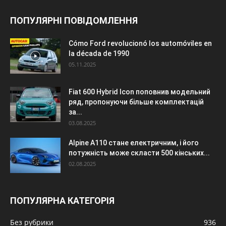
ПОПУЛЯРНІ ПОВІДОМЛЕННЯ
Cómo Ford revolucionó los automóviles en
la década de 1990
05.11.2025
Fiat 600 Hybrid Icon поповнив модельний
ряд, пропонуючи більше комплектацій
за...
03.08.2025
Alpine A110 стане електричним, і його
потужність може скласти 500 кінських...
02.08.2025
ПОПУЛЯРНА КАТЕГОРІЯ
Без рубрики
936