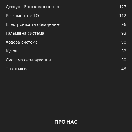
Двигун і його компоненти
127
Регламентне ТО
112
Електроніка та обладнання
96
Гальмівна система
93
Ходова система
90
Кузов
52
Система охолодження
50
Трансмісія
43
ПРО НАС