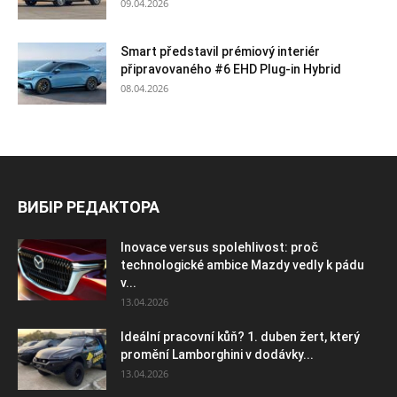
09.04.2026
Smart představil prémiový interiér
připravovaného #6 EHD Plug-in Hybrid
08.04.2026
ВИБІР РЕДАКТОРА
Inovace versus spolehlivost: proč
technologické ambice Mazdy vedly k pádu
v...
13.04.2026
Ideální pracovní kůň? 1. duben žert, který
promění Lamborghini v dodávky...
13.04.2026