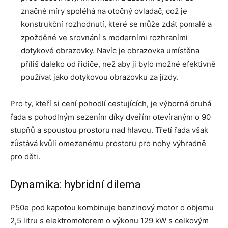
značné míry spoléhá na otočný ovladač, což je
konstrukční rozhodnutí, které se může zdát pomalé a
zpožděné ve srovnání s moderními rozhraními
dotykové obrazovky. Navíc je obrazovka umístěna
příliš daleko od řidiče, než aby ji bylo možné efektivně
používat jako dotykovou obrazovku za jízdy.
Pro ty, kteří si cení pohodlí cestujících, je výborná druhá
řada s pohodlným sezením díky dveřím otevíraným o 90
stupňů a spoustou prostoru nad hlavou. Třetí řada však
zůstává kvůli omezenému prostoru pro nohy výhradně
pro děti.
Dynamika: hybridní dilema
P50e pod kapotou kombinuje benzinový motor o objemu
2,5 litru s elektromotorem o výkonu 129 kW s celkovým