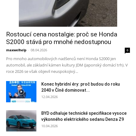
Rostoucí cena nostalgie: proč se Honda
S2000 stává pro mnohé nedostupnou
maxwelhelp
-
08.04.2026
0
Pro mnoho automobilových nadšenců není Honda S2000 jen
automobil, ale základní kámen kultury JDM (Japonský domácí trh). V
roce 2026 se však objevil neuspokojivý...
Konec hybridní éry: proč budou do roku
2040 v Číně dominovat...
12.04.2026
BYD odhaluje technické specifikace vysoce
výkonného elektrického sedanu Denza Z9
10.04.2026