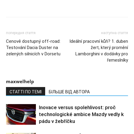
попередня стаття
наступна стаття
Cenově dostupný off-road:
Ideální pracovní kůň? 1. duben
Testování Dacia Duster na
žert, který promění
zelených silnicích v Dorsetu
Lamborghini v dodávky pro
řemeslníky
maxwelhelp
СТАТТІ ПО ТЕМІ
БІЛЬШЕ ВІД АВТОРА
Inovace versus spolehlivost: proč
technologické ambice Mazdy vedly k
pádu v žebříčku