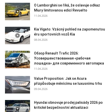
O Lamborghini se říká, že oslavuje odkaz
Miury limitovanou edicí Revuelto
11.04.2026
Kia Vigato: Vzácný pohled na zapomenutou
éru sportovních vozů Kia
08.04.2026
Обзор Renault Trafic 2026:
Усовершенствованная «рабочая
лошадка» для современного автопарка
11.04.2026
Value Proposition: Jak se Acura
přizpůsobuje měnícímu se luxusnímu trhu
09.04.2026
Hyundai obnovuje prodej palisády 2026 po
kritické bezpečnostní aktualizaci