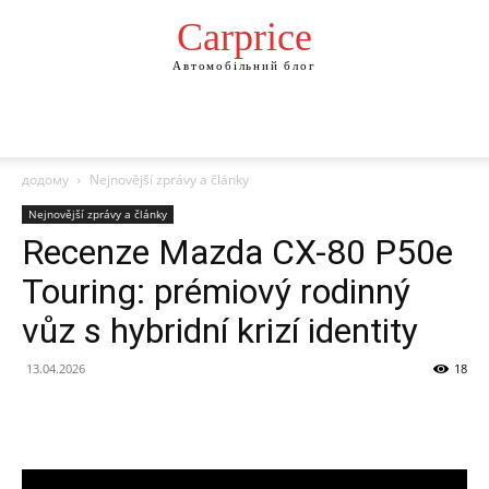
Сarprice
Автомобільний блог
додому
Nejnovější zprávy a články
Nejnovější zprávy a články
Recenze Mazda CX-80 P50e
Touring: prémiový rodinný
vůz s hybridní krizí identity
13.04.2026
18