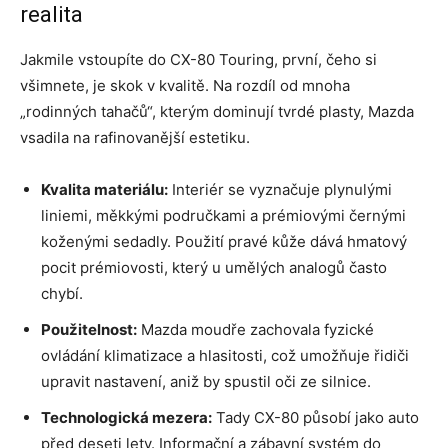
realita
Jakmile vstoupíte do CX-80 Touring, první, čeho si
všimnete, je skok v kvalitě. Na rozdíl od mnoha
„rodinných tahačů“, kterým dominují tvrdé plasty, Mazda
vsadila na rafinovanější estetiku.
Kvalita materiálu:
Interiér se vyznačuje plynulými
liniemi, měkkými područkami a prémiovými černými
koženými sedadly. Použití pravé kůže dává hmatový
pocit prémiovosti, který u umělých analogů často
chybí.
Použitelnost:
Mazda moudře zachovala fyzické
ovládání klimatizace a hlasitosti, což umožňuje řidiči
upravit nastavení, aniž by spustil oči ze silnice.
Technologická mezera:
Tady CX-80 působí jako auto
před deseti lety. Informační a zábavní systém do