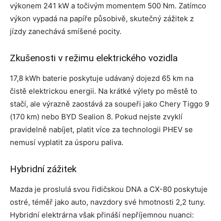
výkonem 241 kW a točivým momentem 500 Nm. Zatímco
výkon vypadá na papíře působivě, skutečný zážitek z
jízdy zanechává smíšené pocity.
Zkušenosti v režimu elektrického vozidla
17,8 kWh baterie poskytuje udávaný dojezd 65 km na
čistě elektrickou energii. Na krátké výlety po městě to
stačí, ale výrazně zaostává za soupeři jako Chery Tiggo 9
(170 km) nebo BYD Sealion 8. Pokud nejste zvyklí
pravidelně nabíjet, platit více za technologii PHEV se
nemusí vyplatit za úsporu paliva.
Hybridní zážitek
Mazda je proslulá svou řidičskou DNA a CX-80 poskytuje
ostré, téměř jako auto, navzdory své hmotnosti 2,2 tuny.
Hybridní elektrárna však přináší nepříjemnou nuanci: