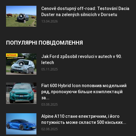
Cenově dostupný off-road: Testování Dacia
Duster na zelených silnicích v Dorsetu
13.04.2026
ПОПУЛЯРНІ ПОВІДОМЛЕННЯ
Jak Ford způsobil revoluci v autech v 90.
letech
05.11.2025
Fiat 600 Hybrid Icon поповнив модельний
ряд, пропонуючи більше комплектацій
за...
03.08.2025
Alpine A110 стане електричним, і його
потужність може скласти 500 кінських...
02.08.2025