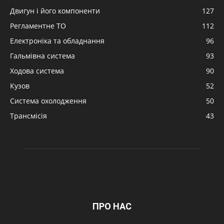
Двигун і його компоненти
127
Регламентне ТО
112
Електроніка та обладнання
96
Гальмівна система
93
Ходова система
90
Кузов
52
Система охолодження
50
Трансмісія
43
ПРО НАС