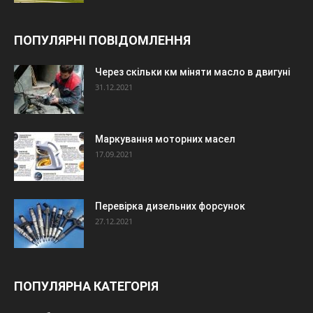
ПОПУЛЯРНІ ПОВІДОМЛЕННЯ
Через скільки км міняти масло в двигуні
31.12.2021
Маркування моторних масел
17.09.2021
Перевірка дизельних форсунок
27.12.2021
ПОПУЛЯРНА КАТЕГОРІЯ