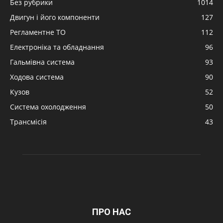
Без рубрики
1014
Двигун і його компоненти
127
Регламентне ТО
112
Електроніка та обладнання
96
Гальмівна система
93
Ходова система
90
Кузов
52
Система охолодження
50
Трансмісія
43
ПРО НАС