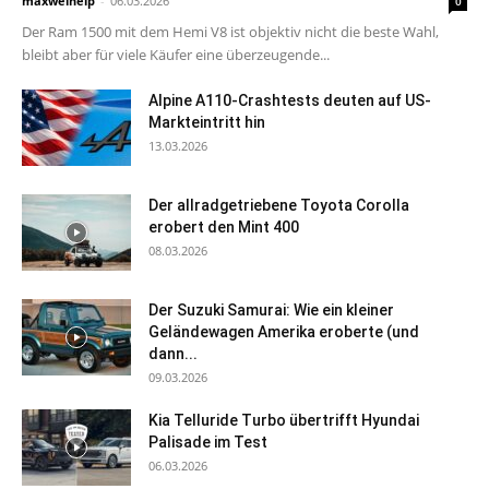
maxwelhelp
-
06.03.2026
0
Der Ram 1500 mit dem Hemi V8 ist objektiv nicht die beste Wahl,
bleibt aber für viele Käufer eine überzeugende...
Alpine A110-Crashtests deuten auf US-
Markteintritt hin
13.03.2026
Der allradgetriebene Toyota Corolla
erobert den Mint 400
08.03.2026
Der Suzuki Samurai: Wie ein kleiner
Geländewagen Amerika eroberte (und
dann...
09.03.2026
Kia Telluride Turbo übertrifft Hyundai
Palisade im Test
06.03.2026