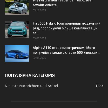
Wie Ford in den 1990er Jahren Autos
revolutionierte
05.11.2025
Fiat 600 Hybrid Icon поповнив модельний
ряд, пропонуючи більше комплектацій
за...
03.08.2025
Alpine A110 стане електричним, і його
потужність може скласти 500 кінських...
02.08.2025
ПОПУЛЯРНА КАТЕГОРІЯ
Neueste Nachrichten und Artikel
1223