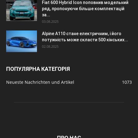
Fiat 600 Hybrid Icon поповнив модельний
ряд, пропонуючи більше комплектацій
за...
03.08.2025
Alpine A110 стане електричним, і його
потужність може скласти 500 кінських...
02.08.2025
ПОПУЛЯРНА КАТЕГОРІЯ
Neueste Nachrichten und Artikel
1073
ПРО НАС