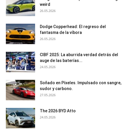
weird
26.05.2026
Dodge Copperhead: El regreso del
fantasma de la víbora
26.05.2026
CIBF 2025: La aburrida verdad detrás del
auge de las baterías...
24.05.2026
Soñado en Píxeles. Impulsado con sangre,
sudor y carbono.
27.05.2026
The 2026 BYD Atto
24.05.2026