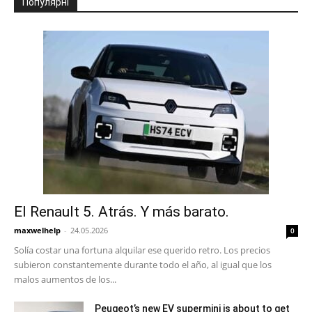
Популярні
El Renault 5. Atrás. Y más barato.
maxwelhelp
-
24.05.2026
0
Solía ​​costar una fortuna alquilar ese querido retro. Los precios
subieron constantemente durante todo el año, al igual que los
malos aumentos de los...
Peugeot’s new EV supermini is about to get