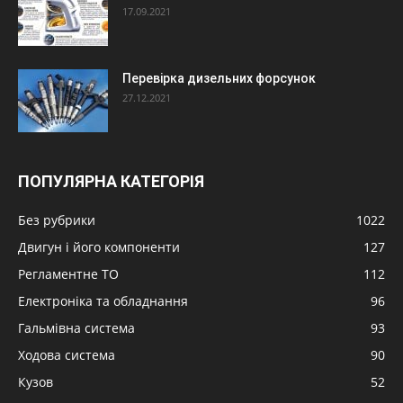
17.09.2021
Перевірка дизельних форсунок
27.12.2021
ПОПУЛЯРНА КАТЕГОРІЯ
Без рубрики
1022
Двигун і його компоненти
127
Регламентне ТО
112
Електроніка та обладнання
96
Гальмівна система
93
Ходова система
90
Кузов
52