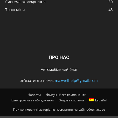
Система охолодження
50
Трансмісія
43
ПРО НАС
Автомобільний блог
зв'язатися з нами:
maxwelhelp@gmail.com
Новости
Двигун і його компоненти
Електроніка та обладнання
Ходова система
Español
При копіюванні матеріалів посилання на сайт обов'язкове