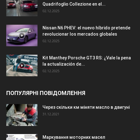
Quadrifoglio Collezione en el...
02.12.2025
Nissan N6 PHEV: el nuevo híbrido pretende
revolucionar los mercados globales
02.12.2025
Kit Manthey Porsche GT3 RS: ¿Vale la pena
la actualización de...
02.12.2025
ПОПУЛЯРНІ ПОВІДОМЛЕННЯ
Через скільки км міняти масло в двигуні
31.12.2021
Маркування моторних масел