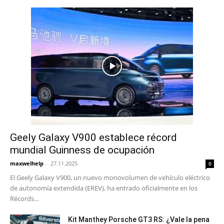
Geely Galaxy V900 establece récord
mundial Guinness de ocupación
maxwelhelp
-
27.11.2025
0
El Geely Galaxy V900, un nuevo monovolumen de vehículo eléctrico
de autonomía extendida (EREV), ha entrado oficialmente en los
Récords...
Kit Manthey Porsche GT3 RS: ¿Vale la pena