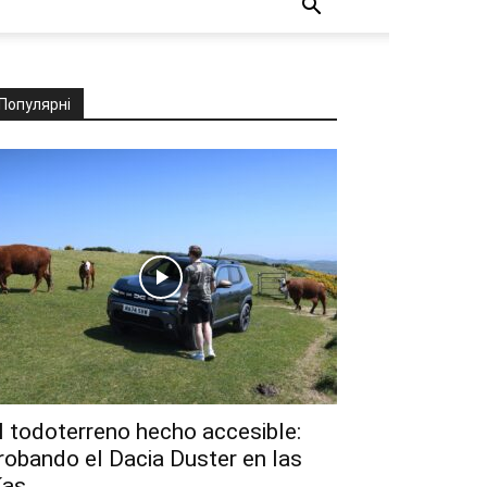
Популярні
l todoterreno hecho accesible:
robando el Dacia Duster en las
ías...