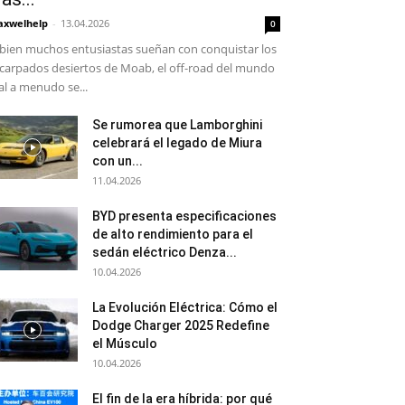
xwelhelp
-
13.04.2026
0
 bien muchos entusiastas sueñan con conquistar los
carpados desiertos de Moab, el off-road del mundo
al a menudo se...
Se rumorea que Lamborghini
celebrará el legado de Miura
con un...
11.04.2026
BYD presenta especificaciones
de alto rendimiento para el
sedán eléctrico Denza...
10.04.2026
La Evolución Eléctrica: Cómo el
Dodge Charger 2025 Redefine
el Músculo
10.04.2026
El fin de la era híbrida: por qué