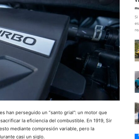
ma
Si
es
re
es han perseguido un “santo grial”: un motor que
acrificar la eficiencia del combustible. En 1919, Sir
esto mediante compresión variable, pero la
rante casi un siglo.