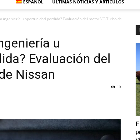
ESPAÑOL
ÚLTIMAS NOTICIAS Y ARTÍCULOS
la ingeniería u oportunidad perdida? Evaluación del motor VC-Turbo de...
ingeniería u
ida? Evaluación del
de Nissan
10
E
p
v