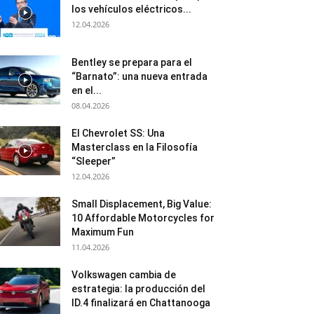
los vehículos eléctricos...
12.04.2026
Bentley se prepara para el
“Barnato”: una nueva entrada
en el...
08.04.2026
El Chevrolet SS: Una
Masterclass en la Filosofía
“Sleeper”
12.04.2026
Small Displacement, Big Value:
10 Affordable Motorcycles for
Maximum Fun
11.04.2026
Volkswagen cambia de
estrategia: la producción del
ID.4 finalizará en Chattanooga