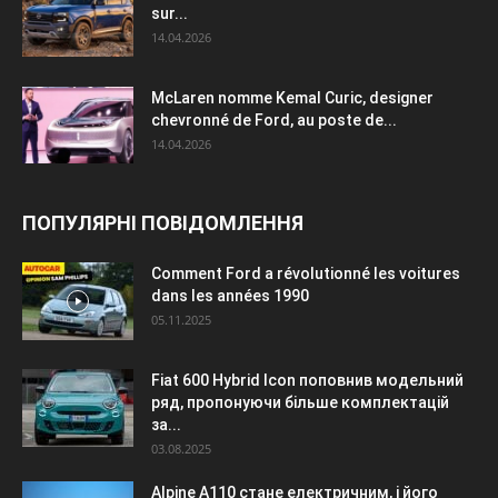
sur...
14.04.2026
McLaren nomme Kemal Curic, designer
chevronné de Ford, au poste de...
14.04.2026
ПОПУЛЯРНІ ПОВІДОМЛЕННЯ
Comment Ford a révolutionné les voitures
dans les années 1990
05.11.2025
Fiat 600 Hybrid Icon поповнив модельний
ряд, пропонуючи більше комплектацій
за...
03.08.2025
Alpine A110 стане електричним, і його