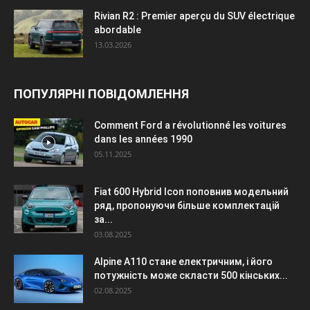
Rivian R2 : Premier aperçu du SUV électrique
abordable
13.03.2026
ПОПУЛЯРНІ ПОВІДОМЛЕННЯ
Comment Ford a révolutionné les voitures
dans les années 1990
05.11.2025
Fiat 600 Hybrid Icon поповнив модельний
ряд, пропонуючи більше комплектацій
за...
03.08.2025
Alpine A110 стане електричним, і його
потужність може скласти 500 кінських...
02.08.2025