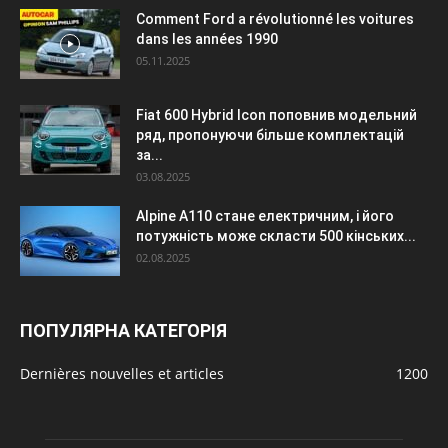
Comment Ford a révolutionné les voitures
dans les années 1990
05.11.2025
Fiat 600 Hybrid Icon поповнив модельний
ряд, пропонуючи більше комплектацій
за...
03.08.2025
Alpine A110 стане електричним, і його
потужність може скласти 500 кінських...
02.08.2025
ПОПУЛЯРНА КАТЕГОРІЯ
Dernières nouvelles et articles
1200