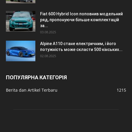
Fiat 600 Hybrid Icon поповнив модельний
ряд, пропонуючи більше комплектацій
за...
03.08.2025
Alpine A110 стане електричним, і його
потужність може скласти 500 кінських...
02.08.2025
ПОПУЛЯРНА КАТЕГОРІЯ
Berita dan Artikel Terbaru
1215