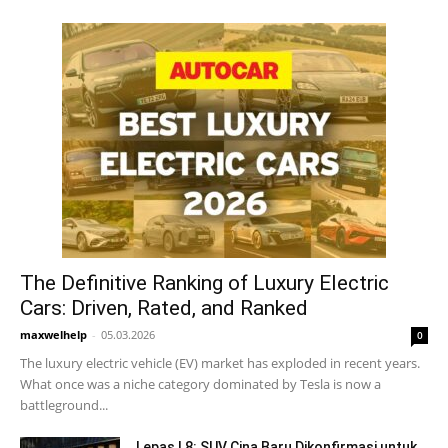
The Definitive Ranking of Luxury Electric
Cars: Driven, Rated, and Ranked
maxwelhelp
-
05.03.2026
0
The luxury electric vehicle (EV) market has exploded in recent years.
What once was a niche category dominated by Tesla is now a
battleground...
Lepas L8: SUV Cina Baru Dikonfirmasi untuk