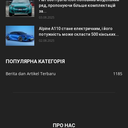
ряд, пропонуючи більше комплектацій
за...
03.08.2025
Alpine A110 стане електричним, і його
потужність може скласти 500 кінських...
02.08.2025
ПОПУЛЯРНА КАТЕГОРІЯ
Berita dan Artikel Terbaru
1185
ПРО НАС