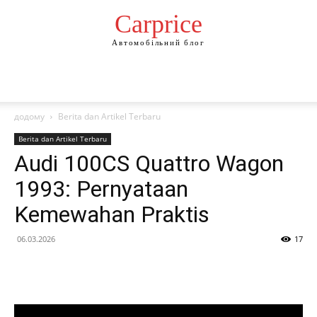
Сarprice
Автомобільний блог
додому
Berita dan Artikel Terbaru
Berita dan Artikel Terbaru
Audi 100CS Quattro Wagon
1993: Pernyataan
Kemewahan Praktis
06.03.2026
17