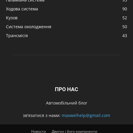
Ходова система
90
Кузов
52
Система охолодження
50
Трансмісія
43
ПРО НАС
Автомобільний блог
зв'язатися з нами:
maxwelhelp@gmail.com
Новости
Двигун і його компоненти