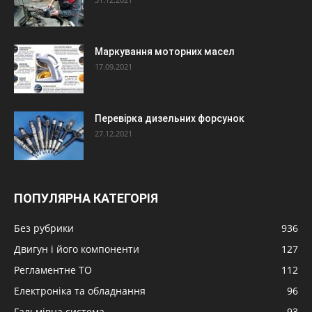
Маркування моторних масел
17.09.2021
Перевірка дизельних форсунок
27.12.2021
ПОПУЛЯРНА КАТЕГОРІЯ
Без рубрики
936
Двигун і його компоненти
127
Регламентне ТО
112
Електроніка та обладнання
96
Гальмівна система
93