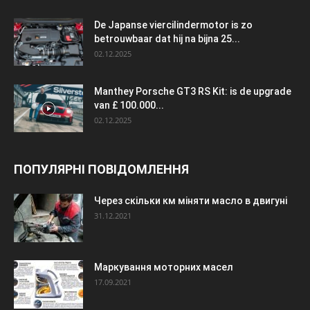
De Japanse viercilindermotor is zo
betrouwbaar dat hij na bijna 25...
02.12.2025
Manthey Porsche GT3 RS Kit: is de upgrade
van £ 100.000...
02.12.2025
ПОПУЛЯРНІ ПОВІДОМЛЕННЯ
Через скільки км міняти масло в двигуні
31.12.2021
Маркування моторних масел
17.09.2021