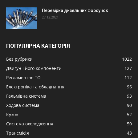
Перевірка дизельних форсунок
27.12.2021
ПОПУЛЯРНА КАТЕГОРІЯ
Без рубрики
1022
Двигун і його компоненти
127
Регламентне ТО
112
Електроніка та обладнання
96
Гальмівна система
93
Ходова система
90
Кузов
52
Система охолодження
50
Трансмісія
43