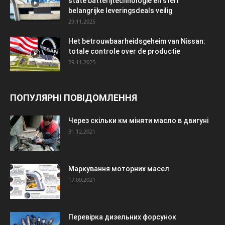
state batterijtechnologie en stelt
belangrijke leveringsdeals veilig
29.11.2025
Het betrouwbaarheidsgeheim van Nissan:
totale controle over de productie
29.11.2025
ПОПУЛЯРНІ ПОВІДОМЛЕННЯ
Через скільки км міняти масло в двигуні
31.12.2021
Маркування моторних масел
17.09.2021
Перевірка дизельних форсунок