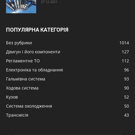
27.12.2021
ПОПУЛЯРНА КАТЕГОРІЯ
Без рубрики
1014
Двигун і його компоненти
127
Регламентне ТО
112
Електроніка та обладнання
96
Гальмівна система
93
Ходова система
90
Кузов
52
Система охолодження
50
Трансмісія
43