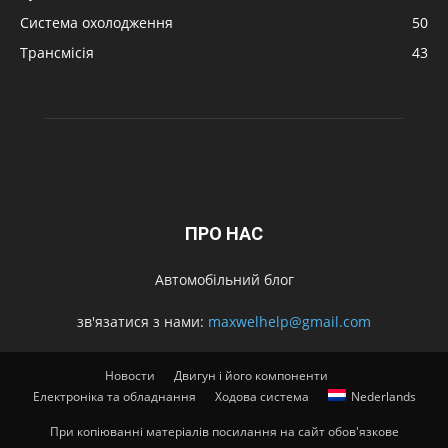
Система охолодження
50
Трансмісія
43
ПРО НАС
Автомобільний блог
зв'язатися з нами:
maxwelhelp@gmail.com
Новости
Двигун і його компоненти
Електроніка та обладнання
Ходова система
Nederlands
При копіюванні матеріалів посилання на сайт обов'язкове