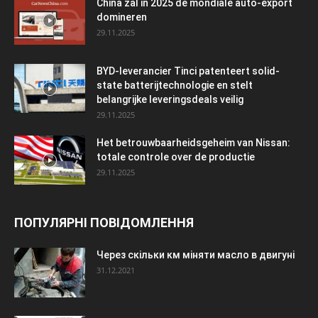
China zal in 2025 de mondiale auto-export
domineren
29.11.2025
BYD-leverancier Tinci patenteert solid-
state batterijtechnologie en stelt
belangrijke leveringsdeals veilig
29.11.2025
Het betrouwbaarheidsgeheim van Nissan:
totale controle over de productie
29.11.2025
ПОПУЛЯРНІ ПОВІДОМЛЕННЯ
Через скільки км міняти масло в двигуні
31.12.2021