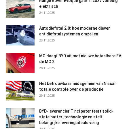
Range Rover Evoque gaat in 2027 volledig
elektrisch
24.11.2025
Autodiefstal 2.0: hoe moderne dieven
antidiefstalsystemen omzeilen
23.11.2025
MG daagt BYD uit met nieuwe betaalbare EV:
de MG 2
28.11.2025
Het betrouwbaarheidsgeheim van Nissan:
totale controle over de productie
29.11.2025
BYD-leverancier Tinci patenteert solid-
state batterijtechnologie en stelt
belangrijke leveringsdeals veilig
29.11.2025