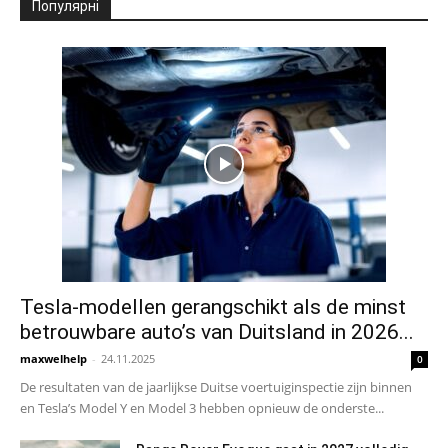
Популярні
Tesla-modellen gerangschikt als de minst
betrouwbare auto’s van Duitsland in 2026...
maxwelhelp
-
24.11.2025
0
De resultaten van de jaarlijkse Duitse voertuiginspectie zijn binnen
en Tesla’s Model Y en Model 3 hebben opnieuw de onderste...