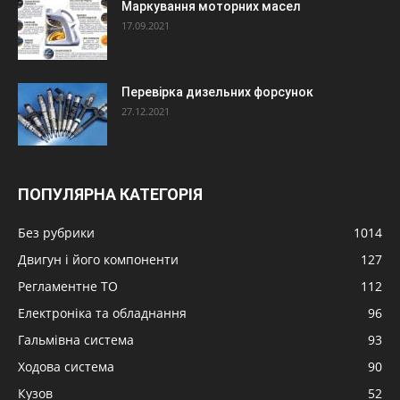
Маркування моторних масел
17.09.2021
Перевірка дизельних форсунок
27.12.2021
ПОПУЛЯРНА КАТЕГОРІЯ
Без рубрики
1014
Двигун і його компоненти
127
Регламентне ТО
112
Електроніка та обладнання
96
Гальмівна система
93
Ходова система
90
Кузов
52