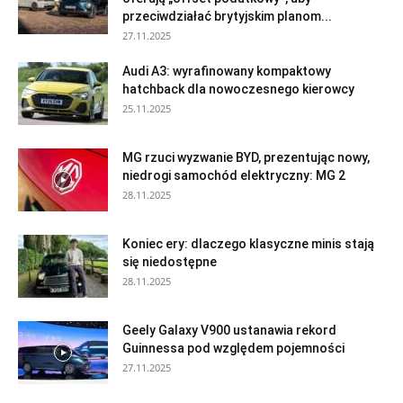
przeciwdziałać brytyjskim planom...
27.11.2025
Audi A3: wyrafinowany kompaktowy
hatchback dla nowoczesnego kierowcy
25.11.2025
MG rzuci wyzwanie BYD, prezentując nowy,
niedrogi samochód elektryczny: MG 2
28.11.2025
Koniec ery: dlaczego klasyczne minis stają
się niedostępne
28.11.2025
Geely Galaxy V900 ustanawia rekord
Guinnessa pod względem pojemności
27.11.2025