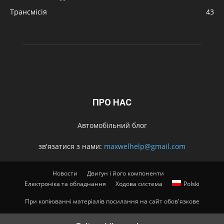
Трансмісія
43
ПРО НАС
Автомобільний блог
зв'язатися з нами:
maxwelhelp@gmail.com
Новости
Двигун і його компоненти
Електроніка та обладнання
Ходова система
Polski
При копіюванні матеріалів посилання на сайт обов'язкове