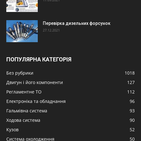
Перевірка дизельних форсунок
27.12.2021
ПОПУЛЯРНА КАТЕГОРІЯ
Без рубрики
1018
Двигун і його компоненти
127
Регламентне ТО
112
Електроніка та обладнання
96
Гальмівна система
93
Ходова система
90
Кузов
52
Система охолодження
50