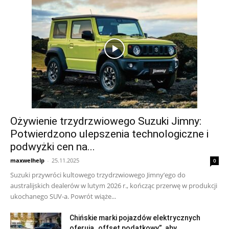
Ożywienie trzydrzwiowego Suzuki Jimny:
Potwierdzono ulepszenia technologiczne i
podwyżki cen na...
maxwelhelp
-
25.11.2025
0
Suzuki przywróci kultowego trzydrzwiowego Jimny’ego do
australijskich dealerów w lutym 2026 r., kończąc przerwę w produkcji
ukochanego SUV-a. Powrót wiąże...
Chińskie marki pojazdów elektrycznych
oferują „offset podatkowy”, aby