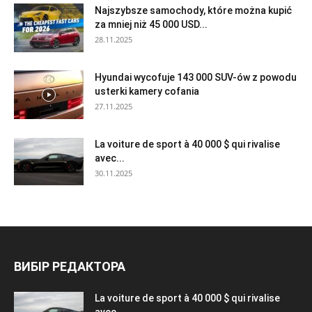
Najszybsze samochody, które można kupić
za mniej niż 45 000 USD...
28.11.2025
Hyundai wycofuje 143 000 SUV-ów z powodu
usterki kamery cofania
27.11.2025
La voiture de sport à 40 000 $ qui rivalise
avec...
30.11.2025
ВИБІР РЕДАКТОРА
La voiture de sport à 40 000 $ qui rivalise