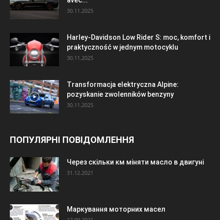
avec...
30.11.2025
Harley-Davidson Low Rider S: moc, komfort i
praktyczność w jednym motocyklu
30.11.2025
Transformacja elektryczna Alpine:
pozyskanie zwolenników benzyny
30.11.2025
ПОПУЛЯРНІ ПОВІДОМЛЕННЯ
Через скільки км міняти масло в двигуні
31.12.2021
Маркування моторних масел
17.09.2021