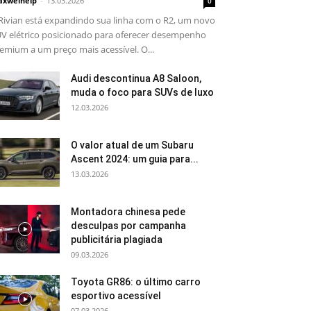
xwelhelp
-
13.03.2026
0
Rivian está expandindo sua linha com o R2, um novo
V elétrico posicionado para oferecer desempenho
emium a um preço mais acessível. O...
Audi descontinua A8 Saloon,
muda o foco para SUVs de luxo
12.03.2026
O valor atual de um Subaru
Ascent 2024: um guia para...
13.03.2026
Montadora chinesa pede
desculpas por campanha
publicitária plagiada
09.03.2026
Toyota GR86: o último carro
esportivo acessível
07.03.2026