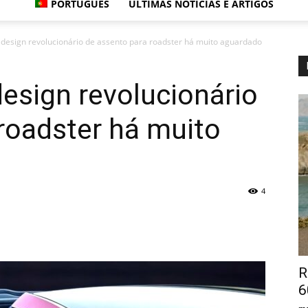
PORTUGUÊS
ÚLTIMAS NOTÍCIAS E ARTIGOS
 design revolucionário de assento para roadster há muito aguardado
design revolucionário
roadster há muito
4
R
6