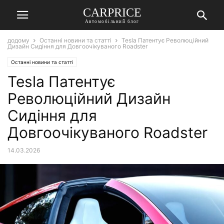
СARPRICE
Автомобільний блог
додому
Останні новини та статті
Tesla Патентує Революційний
Дизайн Сидіння для Довгоочікуваного Roadster
Останні новини та статті
Tesla Патентує
Революційний Дизайн
Сидіння для
Довгоочікуваного Roadster
14.03.2026