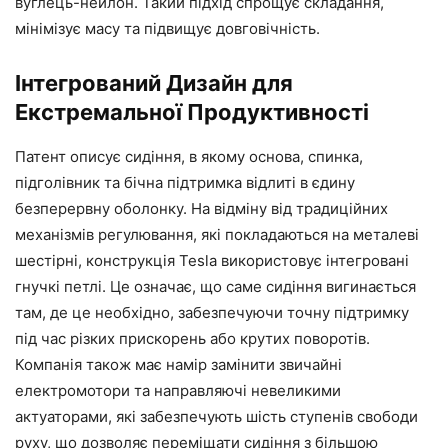
вуглець-нейлон. Такий підхід спрощує складання,
мінімізує масу та підвищує довговічність.
Інтегрований Дизайн для
Екстремальної Продуктивності
Патент описує сидіння, в якому основа, спинка,
підголівник та бічна підтримка відлиті в єдину
безперервну оболонку. На відміну від традиційних
механізмів регулювання, які покладаються на металеві
шестірні, конструкція Tesla використовує інтегровані
гнучкі петлі. Це означає, що саме сидіння вигинається
там, де це необхідно, забезпечуючи точну підтримку
під час різких прискорень або крутих поворотів.
Компанія також має намір замінити звичайні
електромотори та направляючі невеликими
актуаторами, які забезпечують шість ступенів свободи
руху, що дозволяє переміщати сидіння з більшою