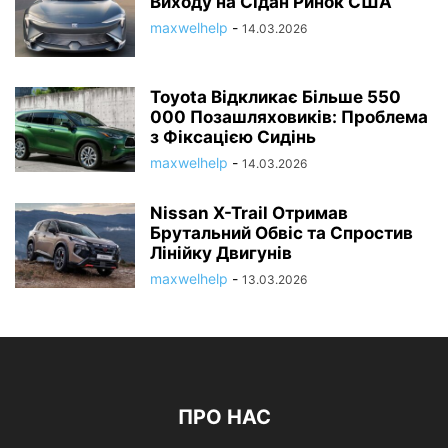
Виходу на Сідан Ринок США
maxwelhelp
-
14.03.2026
Toyota Відкликає Більше 550
000 Позашляховиків: Проблема
з Фіксацією Сидінь
maxwelhelp
-
14.03.2026
Nissan X-Trail Отримав
Брутальний Обвіс та Спростив
Лінійку Двигунів
maxwelhelp
-
13.03.2026
ПРО НАС