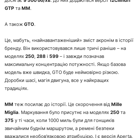
досягає
9 500 об/хв
. До них додаються версії
12Cilindri
GTP
та
MM
.
А також
GTO
.
Це, мабуть, «найнавантаженіший» зміст акронім в історії
бренду. Він використовувався лише тричі раніше – на
моделях
250
,
288
і
599
– і завжди позначав
максимальну концентрацію потужності. Якщо базова
модель вже швидка, GTO буде неймовірно різкою.
Доробки шасі, магія двигуна, все у найкращих
традиціях.
MM
теж посилає до історії. Це скорочення від
Mille
Miglia
. Маркування було присутнє на моделях
250
та
375
у ті часи, коли 1000 миль були для гонщиків
звичайним буднім маршрутом, а ремені безпеки
вважалися необов’язковою атрибуцією. І є версія Aperta.