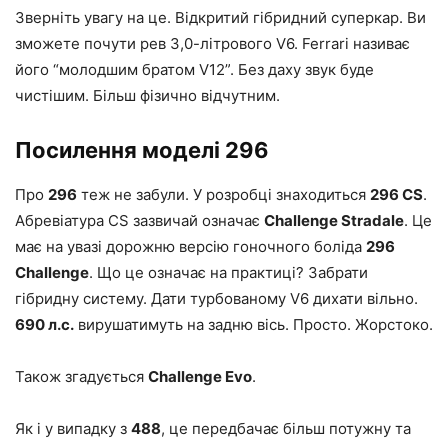
Зверніть увагу на це. Відкритий гібридний суперкар. Ви
зможете почути рев 3,0-літрового V6. Ferrari називає
його “молодшим братом V12”. Без даху звук буде
чистішим. Більш фізично відчутним.
Посилення моделі 296
Про
296
теж не забули. У розробці знаходиться
296 CS
.
Абревіатура CS зазвичай означає
Challenge Stradale
. Це
має на увазі дорожню версію гоночного боліда
296
Challenge
. Що це означає на практиці? Забрати
гібридну систему. Дати турбованому V6 дихати вільно.
690 л.с.
вирушатимуть на задню вісь. Просто. Жорстоко.
Також згадується
Challenge Evo
.
Як і у випадку з
488
, це передбачає більш потужну та