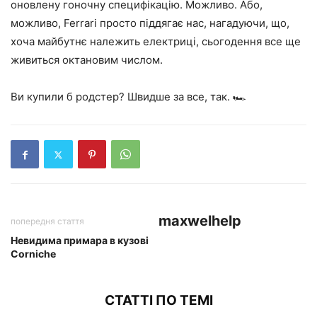
оновлену гоночну специфікацію. Можливо. Або,
можливо, Ferrari просто піддягає нас, нагадуючи, що,
хоча майбутнє належить електриці, сьогодення все ще
живиться октановим числом.
Ви купили б родстер? Швидше за все, так. 🏎️
maxwelhelp
попередня стаття
Невидима примара в кузові
Corniche
СТАТТІ ПО ТЕМІ