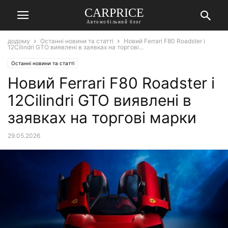
СARPRICE
Автомобільний блог
додому
Останні новини та статті
Новий Ferrari F80 Roadster і
12Cilindri GTO виявлені в заявках на торгові...
Останні новини та статті
Новий Ferrari F80 Roadster і
12Cilindri GTO виявлені в
заявках на торгові марки
29.05.2026