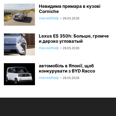
Невидима примара в кузові
Corniche
maxwelhelp
-
29.05.2026
Lexus ES 350h: Больше, громче
и дерзко угловатый
maxwelhelp
-
29.05.2026
автомобіль в Японії, щоб
конкурувати з BYD Racco
maxwelhelp
-
29.05.2026