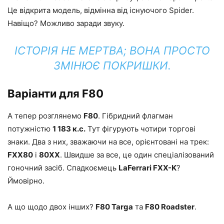
Це відкрита модель, відмінна від існуючого Spider.
Навіщо? Можливо заради звуку.
ІСТОРІЯ НЕ МЕРТВА; ВОНА ПРОСТО
ЗМІНЮЄ ПОКРИШКИ.
Варіанти для F80
А тепер розглянемо
F80
. Гібридний флагман
потужністю
1 183 к.с.
Тут фігурують чотири торгові
знаки. Два з них, зважаючи на все, орієнтовані на трек:
FXX80
і
80XX
. Швидше за все, це один спеціалізований
гоночний засіб. Спадкоємець
LaFerrari FXX-K
?
Ймовірно.
А що щодо двох інших?
F80 Targa
та
F80 Roadster
.