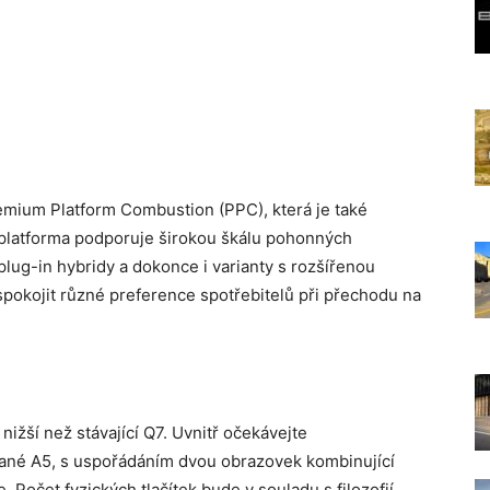
emium Platform Combustion (PPC), která je také
 platforma podporuje širokou škálu pohonných
plug-in hybridy a dokonce i varianty s rozšířenou
uspokojit různé preference spotřebitelů při přechodu na
ižší než stávající Q7. Uvnitř očekávejte
ané A5, s uspořádáním dvou obrazovek kombinující
. Počet fyzických tlačítek bude v souladu s filozofií