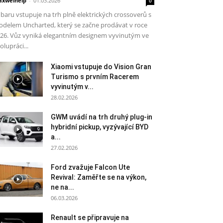
xwelhelp
-
01.03.2026
0
baru vstupuje na trh plně elektrických crossoverů s
delem Uncharted, který se začne prodávat v roce
26. Vůz vyniká elegantním designem vyvinutým ve
olupráci...
Xiaomi vstupuje do Vision Gran
Turismo s prvním Racerem
vyvinutým v...
28.02.2026
GWM uvádí na trh druhý plug-in
hybridní pickup, vyzývající BYD
a...
27.02.2026
Ford zvažuje Falcon Ute
Revival: Zaměřte se na výkon,
ne na...
06.03.2026
Renault se připravuje na