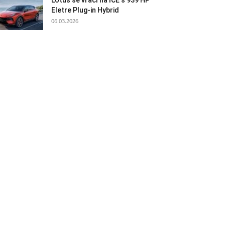
Lotus se vrací na ICE s 939 HP
Eletre Plug-in Hybrid
06.03.2026