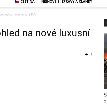
ČEŠTINA
NEJNOVĚJŠÍ ZPRÁVY A ČLÁNKY
 pohled na nové luxusní SUV
ohled na nové luxusní
12
S
e