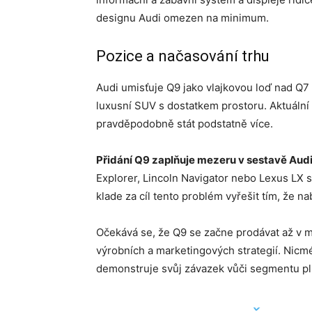
designu Audi omezen na minimum.
Pozice a načasování trhu
Audi umisťuje Q9 jako vlajkovou loď nad Q7 
luxusní SUV s dostatkem prostoru. Aktuální
pravděpodobně stát podstatně více.
Přidání Q9 zaplňuje mezeru v sestavě Aud
Explorer, Lincoln Navigator nebo Lexus LX s
klade za cíl tento problém vyřešit tím, že n
Očekává se, že Q9 se začne prodávat až v 
výrobních a marketingových strategií. Nic
demonstruje svůj závazek vůči segmentu p