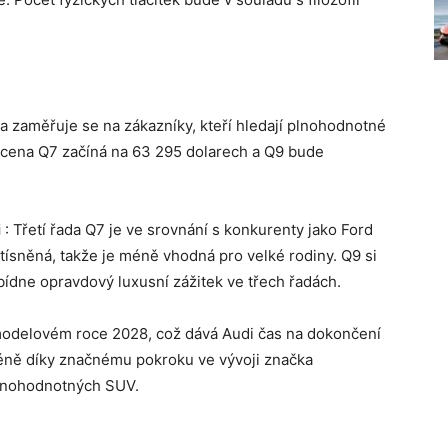
a zaměřuje se na zákazníky, kteří hledají plnohodnotné
 cena Q7 začíná na 63 295 dolarech a Q9 bude
i
: Třetí řada Q7 je ve srovnání s konkurenty jako Ford
tísněná, takže je méně vhodná pro velké rodiny. Q9 si
abídne opravdový luxusní zážitek ve třech řadách.
modelovém roce 2028, což dává Audi čas na dokončení
méně díky značnému pokroku ve vývoji značka
lnohodnotných SUV.