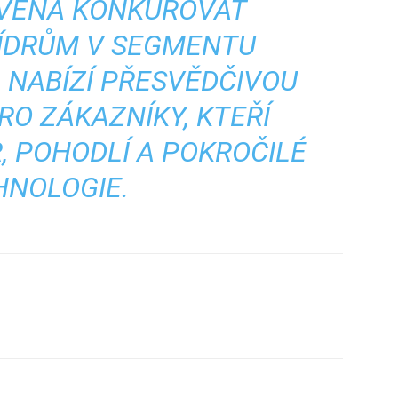
AVENA KONKUROVAT
ÍDRŮM V SEGMENTU
 NABÍZÍ PŘESVĚDČIVOU
RO ZÁKAZNÍKY, KTEŘÍ
, POHODLÍ A POKROČILÉ
HNOLOGIE.