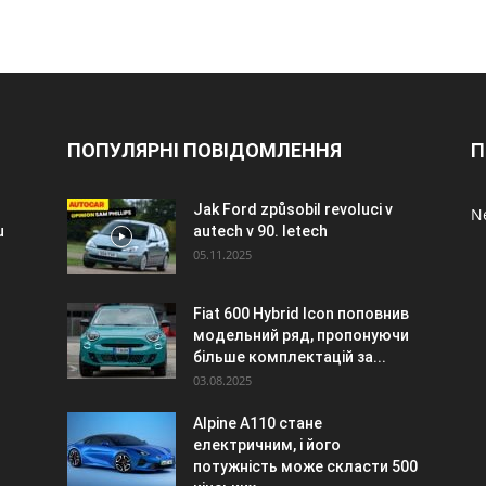
ПОПУЛЯРНІ ПОВІДОМЛЕННЯ
П
Jak Ford způsobil revoluci v
Ne
u
autech v 90. letech
05.11.2025
Fiat 600 Hybrid Icon поповнив
модельний ряд, пропонуючи
більше комплектацій за...
03.08.2025
Alpine A110 стане
електричним, і його
потужність може скласти 500