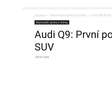
додому
Nejnovější zprávy a články
Audi Q9: První
Nejnovější zprávy a články
Audi Q9: První p
SUV
06.03.2026