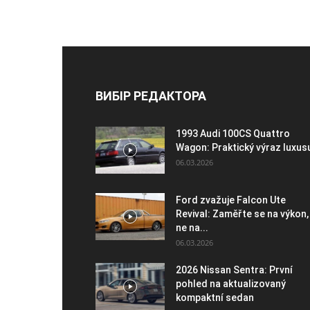
ВИБІР РЕДАКТОРА
1993 Audi 100CS Quattro
Wagon: Praktický výraz luxus
06.03.2026
Ford zvažuje Falcon Ute
Revival: Zaměřte se na výkon,
ne na...
06.03.2026
2026 Nissan Sentra: První
pohled na aktualizovaný
kompaktní sedan