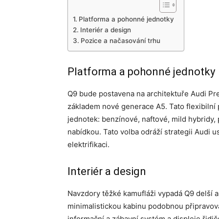
Platforma a pohonné jednotky
Interiér a design
Pozice a načasování trhu
Platforma a pohonné jednotky
Q9 bude postavena na architektuře Audi Pr
základem nové generace A5. Tato flexibilní
jednotek: benzínové, naftové, mild hybridy, 
nabídkou. Tato volba odráží strategii Audi 
elektrifikaci.
Interiér a design
Navzdory těžké kamufláži vypadá Q9 delší a n
minimalistickou kabinu podobnou připravov
informační a zábavní systém a displeje řidiče