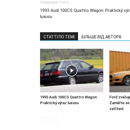
попередня стаття
1993 Audi 100CS Quattro Wagon: Praktický výr
luxusu
СТАТТІ ПО ТЕМІ
БІЛЬШЕ ВІД АВТОРА
1993 Audi 100CS Quattro Wagon:
Ford zvažuje
Praktický výraz luxusu
Zaměřte se 
zatížení