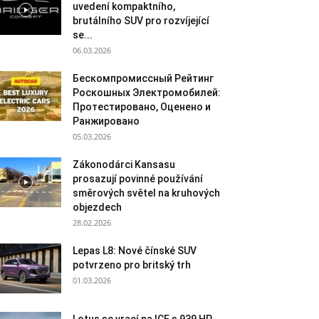
uvedení kompaktního,
brutálního SUV pro rozvíjející
se...
06.03.2026
Бескомпромиссный Рейтинг
Роскошных Электромобилей:
Протестировано, Оценено и
Ранжировано
05.03.2026
Zákonodárci Kansasu
prosazují povinné používání
směrových světel na kruhových
objezdech
28.02.2026
Lepas L8: Nové čínské SUV
potvrzeno pro britský trh
01.03.2026