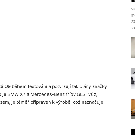
ma
Su
mo
20
sp
di Q9 během testování a potvrzují tak plány značky
o je BMW X7 a Mercedes-Benz třídy GLS. Vůz,
sem, je téměř připraven k výrobě, což naznačuje