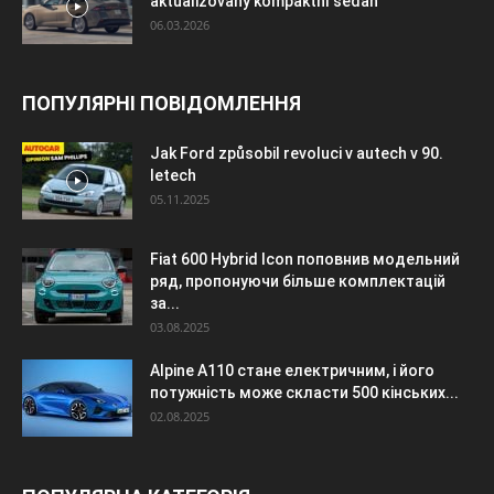
aktualizovaný kompaktní sedan
06.03.2026
ПОПУЛЯРНІ ПОВІДОМЛЕННЯ
Jak Ford způsobil revoluci v autech v 90.
letech
05.11.2025
Fiat 600 Hybrid Icon поповнив модельний
ряд, пропонуючи більше комплектацій
за...
03.08.2025
Alpine A110 стане електричним, і його
потужність може скласти 500 кінських...
02.08.2025