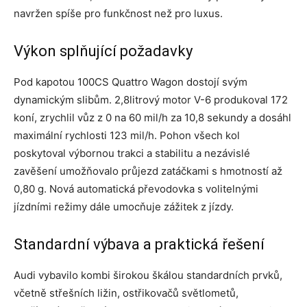
navržen spíše pro funkčnost než pro luxus.
Výkon splňující požadavky
Pod kapotou 100CS Quattro Wagon dostojí svým
dynamickým slibům. 2,8litrový motor V-6 produkoval 172
koní, zrychlil vůz z 0 na 60 mil/h za 10,8 sekundy a dosáhl
maximální rychlosti 123 mil/h. Pohon všech kol
poskytoval výbornou trakci a stabilitu a nezávislé
zavěšení umožňovalo průjezd zatáčkami s hmotností až
0,80 g. Nová automatická převodovka s volitelnými
jízdními režimy dále umocňuje zážitek z jízdy.
Standardní výbava a praktická řešení
Audi vybavilo kombi širokou škálou standardních prvků,
včetně střešních ližin, ostřikovačů světlometů,