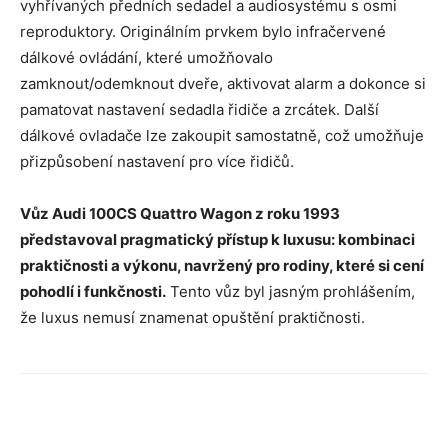
vyhřívaných předních sedadel a audiosystému s osmi
reproduktory. Originálním prvkem bylo infračervené
dálkové ovládání, které umožňovalo
zamknout/odemknout dveře, aktivovat alarm a dokonce si
pamatovat nastavení sedadla řidiče a zrcátek. Další
dálkové ovladače lze zakoupit samostatně, což umožňuje
přizpůsobení nastavení pro více řidičů.
Vůz Audi 100CS Quattro Wagon z roku 1993
představoval pragmatický přístup k luxusu: kombinaci
praktičnosti a výkonu, navržený pro rodiny, které si cení
pohodlí i funkčnosti.
Tento vůz byl jasným prohlášením,
že luxus nemusí znamenat opuštění praktičnosti.