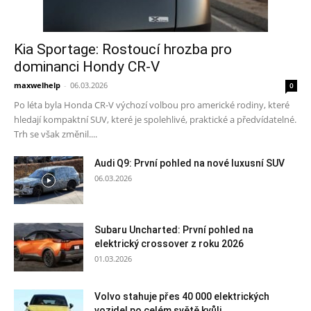
Kia Sportage: Rostoucí hrozba pro
dominanci Hondy CR-V
maxwelhelp
-
06.03.2026
0
Po léta byla Honda CR-V výchozí volbou pro americké rodiny, které
hledají kompaktní SUV, které je spolehlivé, praktické a předvídatelné.
Trh se však změnil....
Audi Q9: První pohled na nové luxusní SUV
06.03.2026
Subaru Uncharted: První pohled na
elektrický crossover z roku 2026
01.03.2026
Volvo stahuje přes 40 000 elektrických
vozidel po celém světě kvůli...