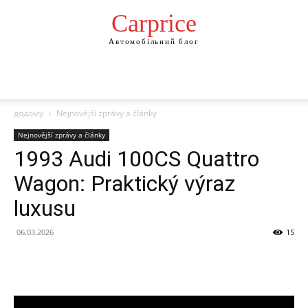
Сarprice
Автомобільний блог
додому
Nejnovější zprávy a články
Nejnovější zprávy a články
1993 Audi 100CS Quattro
Wagon: Praktický výraz
luxusu
06.03.2026
15