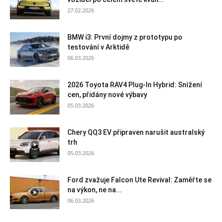
27.02.2026
BMW i3: První dojmy z prototypu po
testování v Arktidě
06.03.2026
2026 Toyota RAV4 Plug-In Hybrid: Snížení
cen, přidány nové výbavy
05.03.2026
Chery QQ3 EV připraven narušit australský
trh
05.03.2026
Ford zvažuje Falcon Ute Revival: Zaměřte se
na výkon, ne na...
06.03.2026