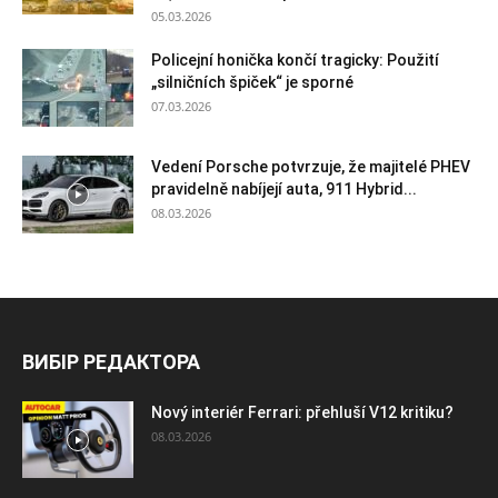
05.03.2026
Policejní honička končí tragicky: Použití
„silničních špiček“ je sporné
07.03.2026
Vedení Porsche potvrzuje, že majitelé PHEV
pravidelně nabíjejí auta, 911 Hybrid...
08.03.2026
ВИБІР РЕДАКТОРА
Nový interiér Ferrari: přehluší V12 kritiku?
08.03.2026