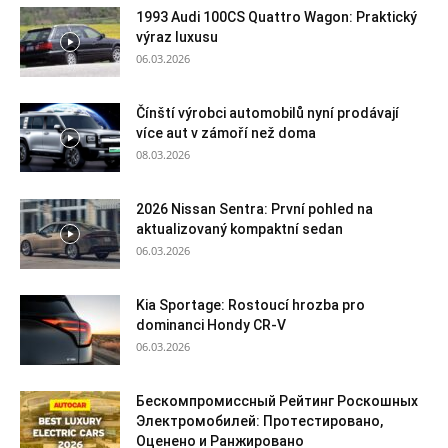
1993 Audi 100CS Quattro Wagon: Praktický
výraz luxusu
06.03.2026
Čínští výrobci automobilů nyní prodávají
více aut v zámoří než doma
08.03.2026
2026 Nissan Sentra: První pohled na
aktualizovaný kompaktní sedan
06.03.2026
Kia Sportage: Rostoucí hrozba pro
dominanci Hondy CR-V
06.03.2026
Бескомпромиссный Рейтинг Роскошных
Электромобилей: Протестировано,
Оценено и Ранжировано