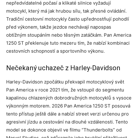
nepředvídatelné počasí a klikaté silnice vyžadují
motocykl, který má jak hrubou sílu, tak přesné ovládání.
Tradiční cestovní motocykly často upřednostňují pohodlí
před výkonem, takže jezdce nechávají napospas
obtížným stoupáním nebo těsným zatáčkám. Pan America
1250 ST překlenuje tuto mezeru tím, že nabízí kombinaci
cestovních schopností a sportovního výkonu.
Nečekaný uchazeč z Harley-Davidson
Harley-Davidson zpočátku překvapil motocyklový svět
Pan America v roce 2021 tím, že vstoupil do segmentu
kapalinou chlazených dobrodružných motocyklů s vysoce
výkonným motorem. 2026 Pan America 1250 ST posouvá
tento přístup ještě dále a nabízí street verzi určenou pro
agresivní jízdu a cestování na dlouhé vzdálenosti. Tento
model se dokonce objevil ve filmu “Thunderbolts” od
Marvel Studios, což zdůraznilo jeho brutální přitažlivost.