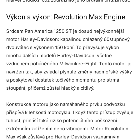
Výkon a výkon: Revolution Max Engine
Srdcem Pan America 1250 ST je dosud nejvýkonnější
motor Harley-Davidson: kapalinou chlazený 60stupňový
dvouválec s výkonem 150 koní. To převyšuje výkon
mnoha dalších modelů Harley-Davidson, včetně
vzduchem poháněného Milwaukee-Eight. Tento motor je
navržen tak, aby zvládal plynulé změny nadmořské výšky
a poskytoval dostatek točivého momentu pro strmá
stoupání, přičemž zůstal hladký a citlivý.
Konstrukce motoru jako namáhaného prvku podvozku
přispívá k lehkosti motocyklu. I když tento přístup zvyšuje
tuhost, přináší také riziko potenciálního poškození
extrémním zatížením nebo vibracemi. Motor Revolution
Max však zůstává pro Harley-Davidson významným