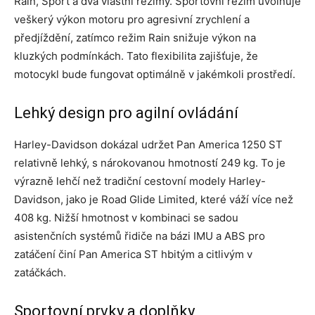
Rain, Sport a dva vlastní režimy. Sportovní režim uvolňuje
veškerý výkon motoru pro agresivní zrychlení a
předjíždění, zatímco režim Rain snižuje výkon na
kluzkých podmínkách. Tato flexibilita zajišťuje, že
motocykl bude fungovat optimálně v jakémkoli prostředí.
Lehký design pro agilní ovládání
Harley-Davidson dokázal udržet Pan America 1250 ST
relativně lehký, s nárokovanou hmotností 249 kg. To je
výrazně lehčí než tradiční cestovní modely Harley-
Davidson, jako je Road Glide Limited, které váží více než
408 kg. Nižší hmotnost v kombinaci se sadou
asistenčních systémů řidiče na bázi IMU a ABS pro
zatáčení činí Pan America ST hbitým a citlivým v
zatáčkách.
Sportovní prvky a doplňky