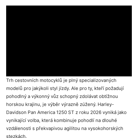
Trh cestovních motocyklů je plný specializovaných
modelů pro jakýkoli styl jízdy. Ale pro ty, kteří požadují
pohodlný a výkonný vůz schopný zdolávat obtížnou
horskou krajinu, je výběr výrazně zúžený. Harley-
Davidson Pan America 1250 ST z roku 2026 vyniká jako
vynikající volba, která kombinuje pohodlí na dlouhé
vzdálenosti s překvapivou agilitou na vysokohorských
stezkách.