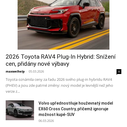
2026 Toyota RAV4 Plug-In Hybrid: Snížení
cen, přidány nové výbavy
maxwelhelp
-
05.03.2026
0
Toyota oznámila ceny za řadu 2026 svého plug-in hybridu RAV4
(PHEV) a jsou zde patrné změny: nový model je levnější než jeho
verze z...
Volvo upřednostňuje houževnatý model
EX60 Cross Country, přičemž ignoruje
možnost kupé-SUV
06.03.2026