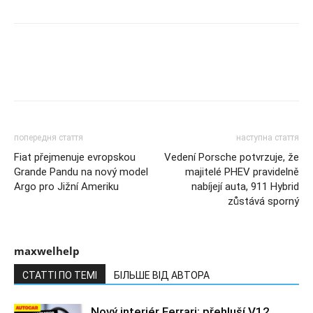
попередня стаття
наступна стаття
Fiat přejmenuje evropskou
Vedení Porsche potvrzuje, že
Grande Pandu na nový model
majitelé PHEV pravidelně
Argo pro Jižní Ameriku
nabíjejí auta, 911 Hybrid
zůstává sporný
maxwelhelp
СТАТТІ ПО ТЕМІ
БІЛЬШЕ ВІД АВТОРА
Nový interiér Ferrari: přehluší V12