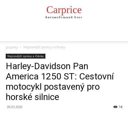
Сarprice
Автомобільний блог
додому
Nejnovější zprávy a články
Nejnovější zprávy a články
Harley-Davidson Pan
America 1250 ST: Cestovní
motocykl postavený pro
horské silnice
08.03.2026
14