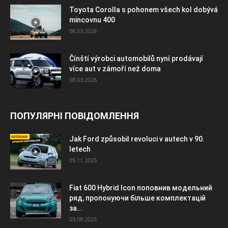
Toyota Corolla s pohonem všech kol dobývá
mincovnu 400
08.03.2026
Čínští výrobci automobilů nyní prodávají
více aut v zámoří než doma
08.03.2026
ПОПУЛЯРНІ ПОВІДОМЛЕННЯ
Jak Ford způsobil revoluci v autech v 90.
letech
05.11.2025
Fiat 600 Hybrid Icon поповнив модельний
ряд, пропонуючи більше комплектацій
за...
03.08.2025