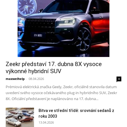
Zeekr představí 17. dubna 8X vysoce
výkonné hybridní SUV
maxwelhelp
-
08.04.2026
0
Prémiová elektrická značka Geely, Zeekr, oficiálně stanovila datum
uvedení svého vysoce očekávaného plug-in hybridního SUV, Zeekr
8X. Oficiální představení je naplánováno na 17. dubna...
Bitva ve střední třídě: srovnání sedanů z
roku 2003
13.04.2026