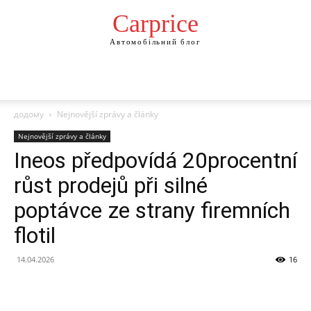
Сarprice
Автомобільний блог
додому
Nejnovější zprávy a články
Nejnovější zprávy a články
Ineos předpovídá 20procentní
růst prodejů při silné
poptávce ze strany firemních
flotil
14.04.2026
16