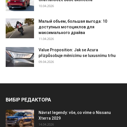
10.04.2026
Малый объем, большая выгода: 10
доступных мотоциклов для
максимального драйва
11.04.2026
Value Proposition: Jak se Acura
přizpůsobuje měnícímu se luxusnímu trhu
09.04.2026
ВИБІР РЕДАКТОРА
Návrat legendy: vše, co víme o Nissanu
Xterra 2029
14.04.2026