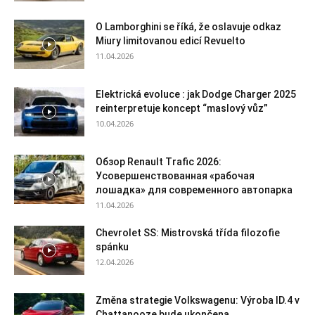
O Lamborghini se říká, že oslavuje odkaz
Miury limitovanou edicí Revuelto
11.04.2026
Elektrická evoluce : jak Dodge Charger 2025
reinterpretuje koncept “maslový vůz”
10.04.2026
Обзор Renault Trafic 2026:
Усовершенствованная «рабочая
лошадка» для современного автопарка
11.04.2026
Chevrolet SS: Mistrovská třída filozofie
spánku
12.04.2026
Změna strategie Volkswagenu: Výroba ID.4 v
Chattanooze bude ukončena