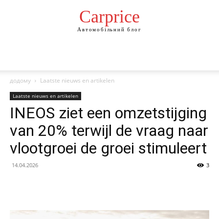
Сarprice
Автомобільний блог
додому
Laatste nieuws en artikelen
Laatste nieuws en artikelen
INEOS ziet een omzetstijging
van 20% terwijl de vraag naar
vlootgroei de groei stimuleert
14.04.2026
3