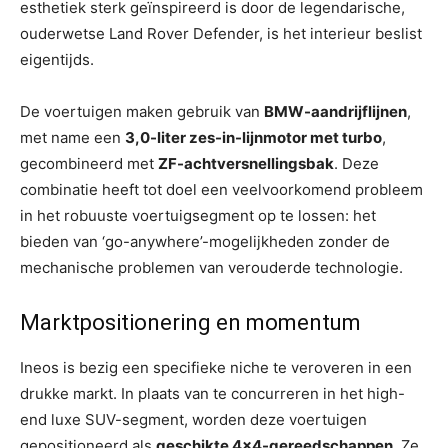
esthetiek sterk geïnspireerd is door de legendarische,
ouderwetse Land Rover Defender, is het interieur beslist
eigentijds.
De voertuigen maken gebruik van
BMW-aandrijflijnen
,
met name een
3,0-liter zes-in-lijnmotor met turbo
,
gecombineerd met
ZF-achtversnellingsbak
. Deze
combinatie heeft tot doel een veelvoorkomend probleem
in het robuuste voertuigsegment op te lossen: het
bieden van ‘go-anywhere’-mogelijkheden zonder de
mechanische problemen van verouderde technologie.
Marktpositionering en momentum
Ineos is bezig een specifieke niche te veroveren in een
drukke markt. In plaats van te concurreren in het high-
end luxe SUV-segment, worden deze voertuigen
gepositioneerd als
geschikte 4×4-gereedschappen
. Ze