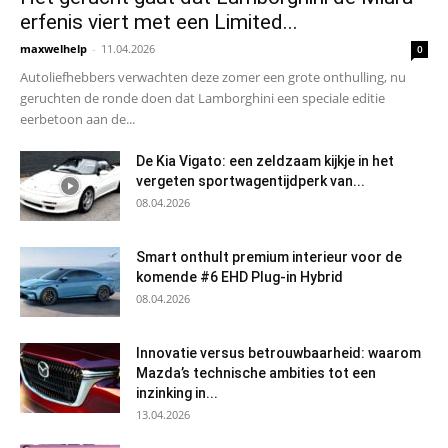
erfenis viert met een Limited...
maxwelhelp
-
11.04.2026
0
Autoliefhebbers verwachten deze zomer een grote onthulling, nu
geruchten de ronde doen dat Lamborghini een speciale editie
eerbetoon aan de...
De Kia Vigato: een zeldzaam kijkje in het
vergeten sportwagentijdperk van...
08.04.2026
Smart onthult premium interieur voor de
komende #6 EHD Plug-in Hybrid
08.04.2026
Innovatie versus betrouwbaarheid: waarom
Mazda’s technische ambities tot een
inzinking in...
13.04.2026