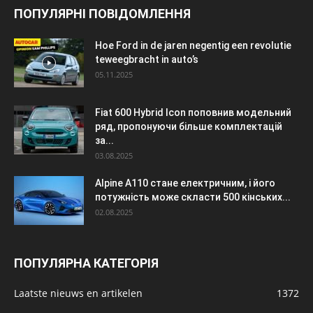
ПОПУЛЯРНІ ПОВІДОМЛЕННЯ
Hoe Ford in de jaren negentig een revolutie
teweegbracht in auto’s
05.11.2025
Fiat 600 Hybrid Icon поповнив модельний
ряд, пропонуючи більше комплектацій
за...
03.08.2025
Alpine A110 стане електричним, і його
потужність може скласти 500 кінських...
02.08.2025
ПОПУЛЯРНА КАТЕГОРІЯ
Laatste nieuws en artikelen
1372