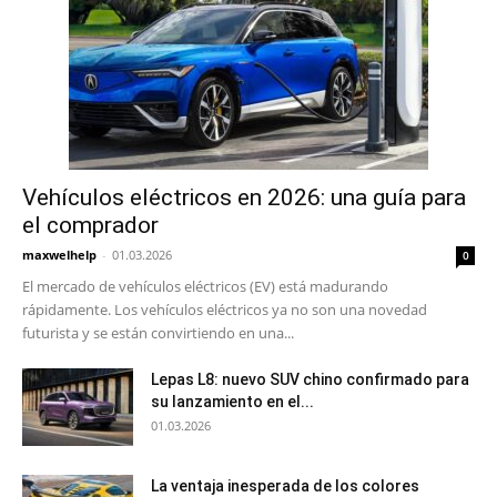
Vehículos eléctricos en 2026: una guía para
el comprador
maxwelhelp
-
01.03.2026
0
El mercado de vehículos eléctricos (EV) está madurando
rápidamente. Los vehículos eléctricos ya no son una novedad
futurista y se están convirtiendo en una...
Lepas L8: nuevo SUV chino confirmado para
su lanzamiento en el...
01.03.2026
La ventaja inesperada de los colores