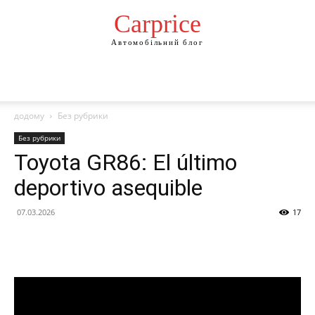
Сarprice
Автомобільний блог
додому
Без рубрики
Без рубрики
Toyota GR86: El último
deportivo asequible
07.03.2026
17