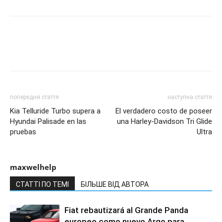
попередня стаття
наступна стаття
Kia Telluride Turbo supera a
El verdadero costo de poseer
Hyundai Palisade en las
una Harley-Davidson Tri Glide
pruebas
Ultra
maxwelhelp
СТАТТІ ПО ТЕМІ
БІЛЬШЕ ВІД АВТОРА
Fiat rebautizará al Grande Panda
europeo como nuevo Argo para