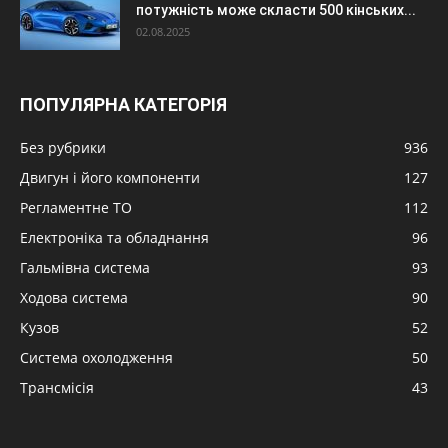
потужність може скласти 500 кінських...
02.08.2025
ПОПУЛЯРНА КАТЕГОРІЯ
Без рубрики
936
Двигун і його компоненти
127
Регламентне ТО
112
Електроніка та обладнання
96
Гальмівна система
93
Ходова система
90
Кузов
52
Система охолодження
50
Трансмісія
43