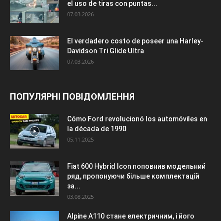
el uso de tiras con puntas...
07.03.2026
El verdadero costo de poseer una Harley-
Davidson Tri Glide Ultra
07.03.2026
ПОПУЛЯРНІ ПОВІДОМЛЕННЯ
Cómo Ford revolucionó los automóviles en
la década de 1990
05.11.2025
Fiat 600 Hybrid Icon поповнив модельний
ряд, пропонуючи більше комплектацій
за...
03.08.2025
Alpine A110 стане електричним, і його