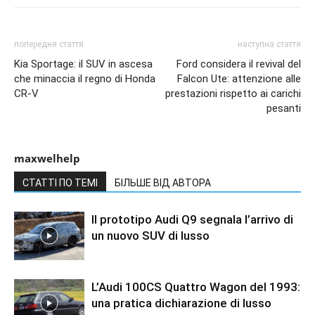
попередня стаття
наступна стаття
Kia Sportage: il SUV in ascesa
Ford considera il revival del
che minaccia il regno di Honda
Falcon Ute: attenzione alle
CR-V
prestazioni rispetto ai carichi
pesanti
maxwelhelp
СТАТТІ ПО ТЕМІ
БІЛЬШЕ ВІД АВТОРА
Il prototipo Audi Q9 segnala l’arrivo di
un nuovo SUV di lusso
L’Audi 100CS Quattro Wagon del 1993:
una pratica dichiarazione di lusso