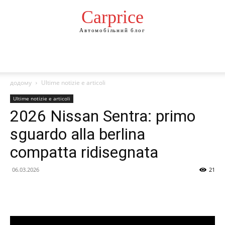
Сarprice
Автомобільний блог
додому
Ultime notizie e articoli
Ultime notizie e articoli
2026 Nissan Sentra: primo
sguardo alla berlina
compatta ridisegnata
06.03.2026
21