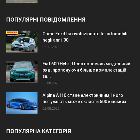
ПОПУЛЯРНІ ПОВІДОМЛЕННЯ
Come Ford ha rivoluzionato le automobili
negli anni ’90
05.11.2025
Fiat 600 Hybrid Icon поповнив модельний
ряд, пропонуючи більше комплектацій
за...
03.08.2025
Alpine A110 стане електричним, і його
потужність може скласти 500 кінських...
02.08.2025
ПОПУЛЯРНА КАТЕГОРІЯ