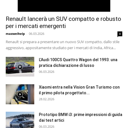
Renault lancerà un SUV compatto e robusto
per i mercati emergenti
maxwelhelp
-
06.03.2026
0
Renault si prepara a presentare un nuovo SUV compatto, dallo stile
aggressivo, appositamente studiato per i mercati di India, Africa...
L’Audi 100CS Quattro Wagon del 1993: una
pratica dichiarazione di lusso
06.03.2026
Xiaomi entra nella Vision Gran Turismo con
il primo pilota progettato...
28.02.2026
Prototipo BMW i3: prime impressioni di guida
dai test artici
06.03.2026