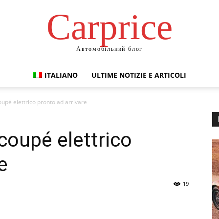
Сarprice
Автомобільний блог
ITALIANO
ULTIME NOTIZIE E ARTICOLI
upé elettrico pronto ad arrivare
coupé elettrico
e
19