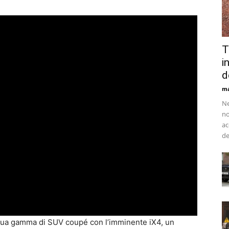
T
i
d
ma
Ne
no
ac
de
a sua gamma di SUV coupé con l’imminente iX4, un