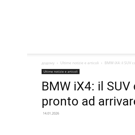
додому
Ultime notizie e articoli
BMW iX4: il SUV co
Ultime notizie e articoli
BMW iX4: il SUV 
pronto ad arrivar
14.01.2026