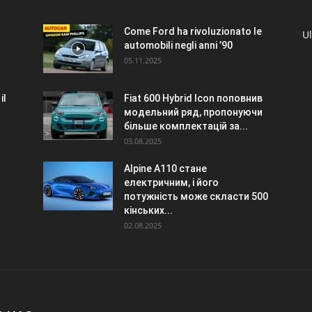
Come Ford ha rivoluzionato le
Ul
automobili negli anni ’90
05.11.2025
il
Fiat 600 Hybrid Icon поповнив
модельний ряд, пропонуючи
більше комплектацій за...
03.08.2025
Alpine A110 стане
електричним, і його
потужність може скласти 500
кінських...
02.08.2025