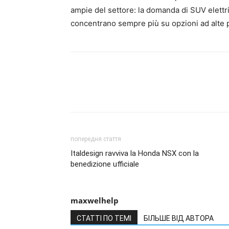
ampie del settore: la domanda di SUV elettri
concentrano sempre più su opzioni ad alte p
попередня стаття
Italdesign ravviva la Honda NSX con la
benedizione ufficiale
maxwelhelp
СТАТТІ ПО ТЕМІ
БІЛЬШЕ ВІД АВТОРА