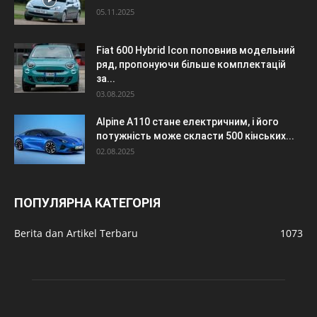
05.11.2025
Fiat 600 Hybrid Icon поповнив модельний
ряд, пропонуючи більше комплектацій
за...
03.08.2025
Alpine A110 стане електричним, і його
потужність може скласти 500 кінських...
02.08.2025
ПОПУЛЯРНА КАТЕГОРІЯ
Berita dan Artikel Terbaru
1073