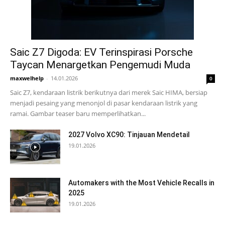
Saic Z7 Digoda: EV Terinspirasi Porsche
Taycan Menargetkan Pengemudi Muda
maxwelhelp
-
14.01.2026
0
Saic Z7, kendaraan listrik berikutnya dari merek Saic HIMA, bersiap
menjadi pesaing yang menonjol di pasar kendaraan listrik yang
ramai. Gambar teaser baru memperlihatkan...
2027 Volvo XC90: Tinjauan Mendetail
19.01.2026
Automakers with the Most Vehicle Recalls in
2025
19.01.2026