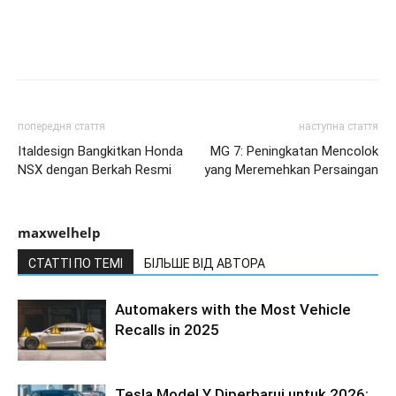
попередня стаття
наступна стаття
Italdesign Bangkitkan Honda
MG 7: Peningkatan Mencolok
NSX dengan Berkah Resmi
yang Meremehkan Persaingan
maxwelhelp
СТАТТІ ПО ТЕМІ
БІЛЬШЕ ВІД АВТОРА
Automakers with the Most Vehicle
Recalls in 2025
Tesla Model Y Diperbarui untuk 2026: