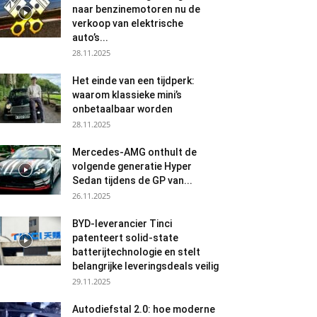
naar benzinemotoren nu de
verkoop van elektrische
auto’s...
28.11.2025
Het einde van een tijdperk:
waarom klassieke mini’s
onbetaalbaar worden
28.11.2025
Mercedes-AMG onthult de
volgende generatie Hyper
Sedan tijdens de GP van...
26.11.2025
BYD-leverancier Tinci
patenteert solid-state
batterijtechnologie en stelt
belangrijke leveringsdeals veilig
29.11.2025
Autodiefstal 2.0: hoe moderne