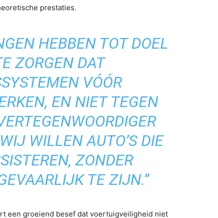
heoretische prestaties.
NGEN HEBBEN TOT DOEL
TE ZORGEN DAT
DSSYSTEMEN VÓÓR
RKEN, EN NIET TEGEN
N VERTEGENWOORDIGER
WIJ WILLEN AUTO’S DIE
SSISTEREN, ZONDER
GEVAARLIJK TE ZIJN.”
een groeiend besef dat voertuigveiligheid niet