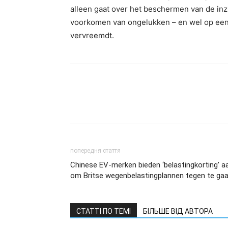
alleen gaat over het beschermen van de inz
voorkomen van ongelukken – en wel op een m
vervreemdt.
попередня стаття
Chinese EV-merken bieden ‘belastingkorting’ a
om Britse wegenbelastingplannen tegen te ga
СТАТТІ ПО ТЕМІ
БІЛЬШЕ ВІД АВТОРА