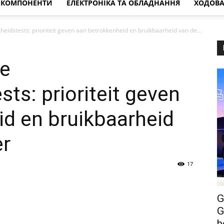
О КОМПОНЕНТИ
ЕЛЕКТРОНІКА ТА ОБЛАДНАННЯ
ХОДОВА
heidstests: prioriteit geven aan betrokkenheid en bruikbaarheid van de...
ie
sts: prioriteit geven
d en bruikbaarheid
er
17
G
G
b