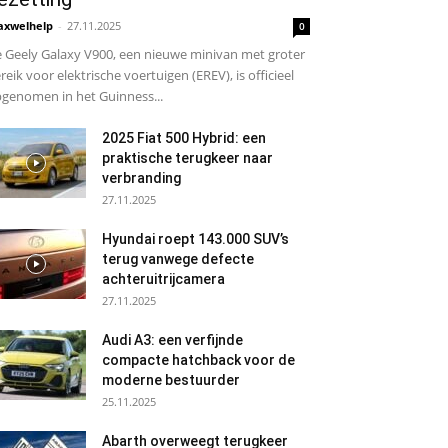
xwelhelp
-
27.11.2025
0
 Geely Galaxy V900, een nieuwe minivan met groter
reik voor elektrische voertuigen (EREV), is officieel
genomen in het Guinness...
2025 Fiat 500 Hybrid: een
praktische terugkeer naar
verbranding
27.11.2025
Hyundai roept 143.000 SUV’s
terug vanwege defecte
achteruitrijcamera
27.11.2025
Audi A3: een verfijnde
compacte hatchback voor de
moderne bestuurder
25.11.2025
Abarth overweegt terugkeer