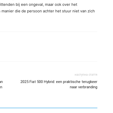
ittenden bij een ongeval, maar ook over het
anier die de persoon achter het stuur niet van zich
наступна стаття
an
2025 Fiat 500 Hybrid: een praktische terugkeer
an
naar verbranding