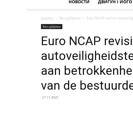
НОВОСТИ
ДВИГУН І ЙОГ
додому
Без рубрики
Euro NCAP revisie autoveilig
Без рубрики
Euro NCAP revis
autoveiligheidste
aan betrokkenhei
van de bestuurd
27.11.2025