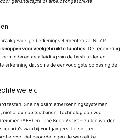
 door gehandicapte of arbeidsongeschikte
pen
 aanraakgevoelige bedieningselementen zal NCAP
e knoppen voor veelgebruikte functies
. De redenering
 verminderen de afleiding van de bestuurder en
recte erkenning dat soms de eenvoudigste oplossing de
 echte wereld
erd testen. Snelheidslimietherkenningssystemen
 niet alleen op testbanen. Technologieën voor
remmen (AEB) en Lane Keep Assist – zullen worden
scenario’s waarbij voetgangers, fietsers en
orgt ervoor dat beoordelingen de werkelijke