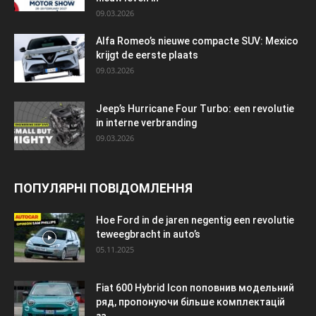
09.03.2026
Alfa Romeo’s nieuwe compacte SUV: Mexico
krijgt de eerste plaats
09.03.2026
Jeep’s Hurricane Four Turbo: een revolutie
in interne verbranding
09.03.2026
ПОПУЛЯРНІ ПОВІДОМЛЕННЯ
Hoe Ford in de jaren negentig een revolutie
teweegbracht in auto’s
05.11.2025
Fiat 600 Hybrid Icon поповнив модельний
ряд, пропонуючи більше комплектацій
за...