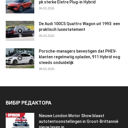
pk sterke Eletre Plug-in Hybrid
06.03.2026
De Audi 100CS Quattro Wagon uit 1993: een
praktisch luxestatement
06.03.2026
Porsche-managers bevestigen dat PHEV-
klanten regelmatig opladen, 911 Hybrid nog
steeds onduidelijk
08.03.2026
ВИБІР РЕДАКТОРА
Nieuwe London Motor Show blaast
autotentoonstellingen in Groot-Brittannië
nieuw leven in