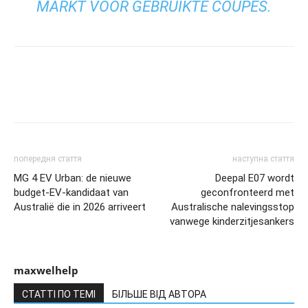
MARKT VOOR GEBRUIKTE COUPÉS.
попередня стаття
наступна стаття
MG 4 EV Urban: de nieuwe
Deepal E07 wordt
budget-EV-kandidaat van
geconfronteerd met
Australië die in 2026 arriveert
Australische nalevingsstop
vanwege kinderzitjesankers
maxwelhelp
СТАТТІ ПО ТЕМІ
БІЛЬШЕ ВІД АВТОРА